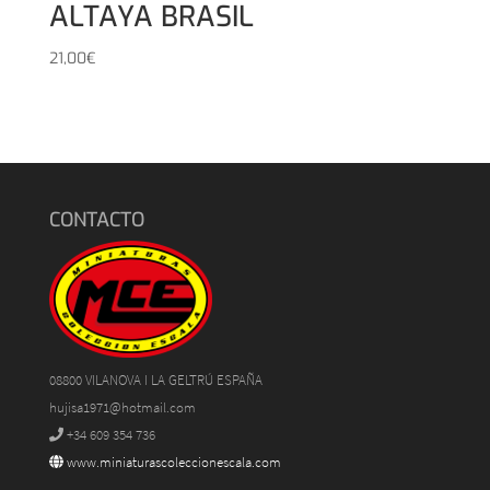
ALTAYA BRASIL
21,00
€
CONTACTO
08800 VILANOVA I LA GELTRÚ ESPAÑA
hujisa1971@hotmail.com
+34 609 354 736
www.miniaturascoleccionescala.com