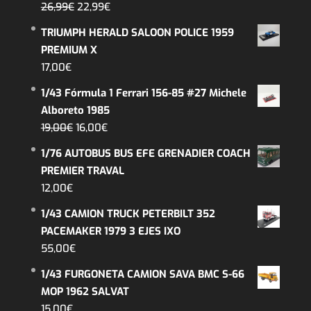
El
El
26,99
€
22,99
€
precio
precio
TRIUMPH HERALD SALOON POLICE 1959
original
actual
PREMIUM X
era:
es:
17,00
€
26,99€.
22,99€.
1/43 Fórmula 1 Ferrari 156-85 #27 Michele
Alboreto 1985
El
El
19,00
€
16,00
€
precio
precio
1/76 AUTOBUS BUS EFE GRENADIER COACH
original
actual
PREMIER TRAVAL
era:
es:
12,00
€
19,00€.
16,00€.
1/43 CAMION TRUCK PETERBILT 352
PACEMAKER 1979 3 EJES IXO
55,00
€
1/43 FURGONETA CAMION SAVA BMC S-66
MOP 1962 SALVAT
15,00
€