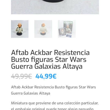
Aftab Ackbar Resistencia
Busto figuras Star Wars
Guerra Galaxias Altaya
El
El
49,99
€
44,99
€
precio
precio
original
actual
Aftab Ackbar Resistencia Busto figuras Star Wars
era:
es:
Guerra Galaxias Altaya
49,99€.
44,99€.
Miniatura que proviene de una colección particular,
el embalaje original puede tener algún pequeño