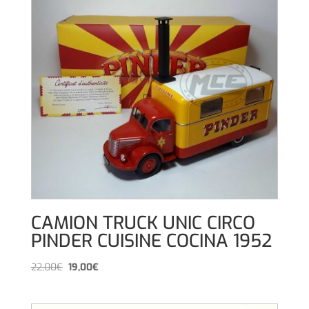
CAMION TRUCK UNIC CIRCO
PINDER CUISINE COCINA 1952
El
El
22,00
€
19,00
€
precio
precio
original
actual