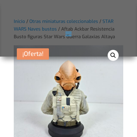
Inicio
/
Otras miniaturas coleccionables
/
STAR
WARS Naves bustos
/ Aftab Ackbar Resistencia
Busto figuras Star Wars Guerra Galaxias Altaya
¡Oferta!