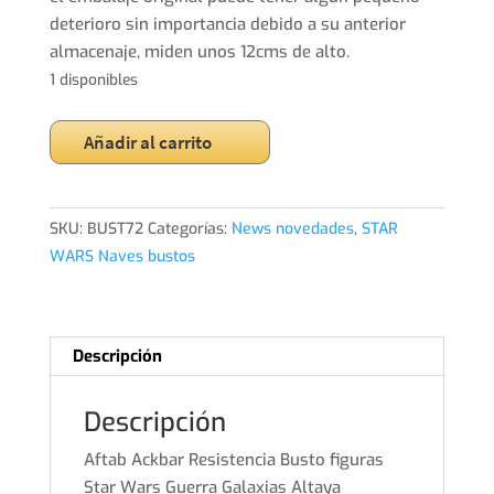
deterioro sin importancia debido a su anterior
almacenaje, miden unos 12cms de alto.
1 disponibles
Aftab
Añadir al carrito
Ackbar
Resistencia
Busto
SKU:
BUST72
Categorías:
News novedades
,
STAR
figuras
WARS Naves bustos
Star
Wars
Guerra
Galaxias
Descripción
Altaya
cantidad
Descripción
Aftab Ackbar Resistencia Busto figuras
Star Wars Guerra Galaxias Altaya