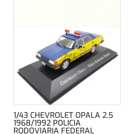
era:
es:
22,00€.
19,00€.
1/43 CHEVROLET OPALA 2.5
1968/1992 POLICIA
RODOVIARIA FEDERAL