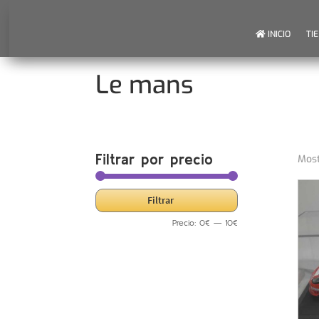
INICIO
TI
Le mans
Filtrar por precio
Most
Precio
Precio
Filtrar
mínimo
máximo
Precio:
0€
—
10€