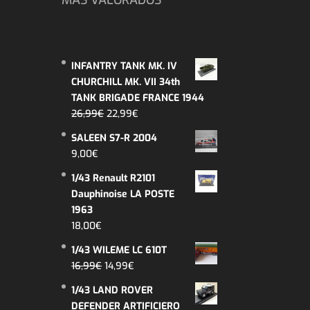
INFANTRY TANK MK. IV
CHURCHILL MK. VII 34th
TANK BRIGADE FRANCE 1944
El
El
26,99
€
22,99
€
precio
precio
SALEEN S7-R 2004
original
actual
9,00
€
era:
es:
26,99€.
22,99€.
1/43 Renault R2101
Dauphinoise LA POSTE
1963
18,00
€
1/43 WILEME LC 610T
El
El
16,99
€
14,99
€
precio
precio
1/43 LAND ROVER
original
actual
DEFENDER ARTIFICIERO