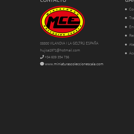
Co
Tra
En
Res
08800 VILANOVA I LA GELTRÚ ESPAÑA
Ate
hujisa1971@hotmail.com
Ac
+34 609 354 736
www.miniaturascoleccionescala.com