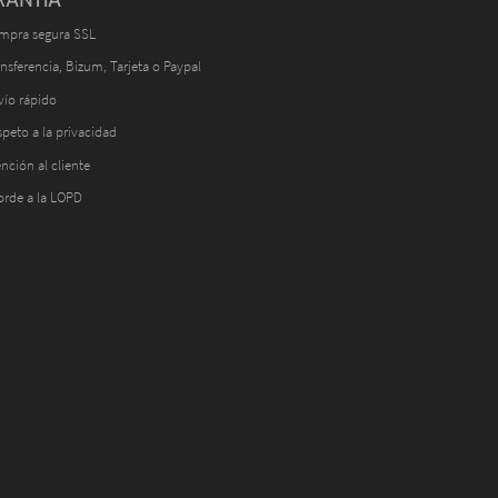
mpra segura SSL
nsferencia, Bizum, Tarjeta o Paypal
vío rápido
peto a la privacidad
nción al cliente
orde a la LOPD