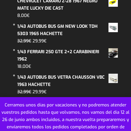
CHEVROLET CAMARO Z-28 1967 NEGRO
26,99€.
22,99€.
original
actual
MATE LUCKY DIE CAST
era:
es:
8,00
€
4,20€.
4,00€.
1/43 AUTOBUS BUS GM NEW LOOK TDH
5303 1965 HACHETTE
El
El
32,99
€
29,99
€
precio
precio
1/43 FERRARI 250 GTE 2+2 CARABINIERI
original
actual
1962
era:
es:
18,00
€
32,99€.
29,99€.
1/43 AUTOBUS BUS VETRA CHAUSSON VBC
1963 HACHETTE
El
El
32,99
€
29,99
€
precio
precio
Cerramos unos días por vacaciones y no podremos atender
original
actual
vuestros pedidos hasta que volvamos, nos vamos del día 12 al
era:
es:
26 de junio ambos incluidos, a nuestra vuelta prepararemos y
32,99€.
29,99€.
enviaremos todos los pedidos completados por orden de
MINIATURAS COLECCION ESCALA - 2018