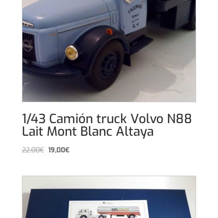
1/43 Camión truck Volvo N88
Lait Mont Blanc Altaya
El
El
22,00
€
19,00
€
precio
precio
original
actual
era:
es:
22,00€.
19,00€.