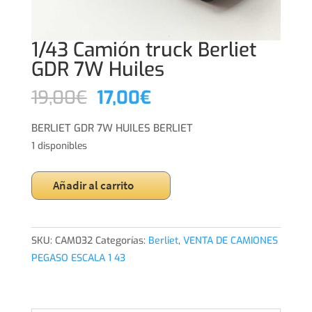
1/43 Camión truck Berliet
GDR 7W Huiles
El
El
19,00
€
17,00
€
precio
precio
original
actual
BERLIET GDR 7W HUILES BERLIET
era:
es:
1 disponibles
19,00€.
17,00€.
1/43
Añadir al carrito
Camión
truck
Berliet
SKU:
CAM032
Categorías:
Berliet
,
VENTA DE CAMIONES
GDR
PEGASO ESCALA 1 43
7W
Huiles
cantidad