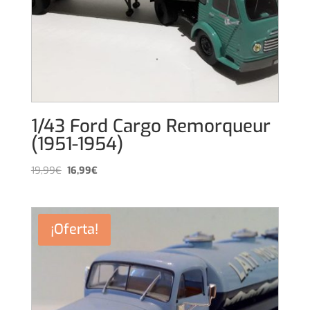
1/43 Ford Cargo Remorqueur
(1951-1954)
El
El
19,99
€
16,99
€
precio
precio
original
actual
era:
es:
¡Oferta!
19,99€.
16,99€.