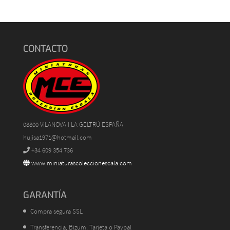
CONTACTO
08800 VILANOVA I LA GELTRÚ ESPAÑA
hujisa1971@hotmail.com
+34 609 354 736
www.miniaturascoleccionescala.com
GARANTÍA
Compra segura SSL
Transferencia, Bizum, Tarjeta o Paypal