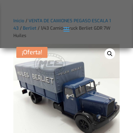
Inicio
/
VENTA DE CAMIONES PEGASO ESCALA 1
43
/
Berliet
/ 1/43 Camión truck Berliet GDR 7W
Huiles
¡Oferta!