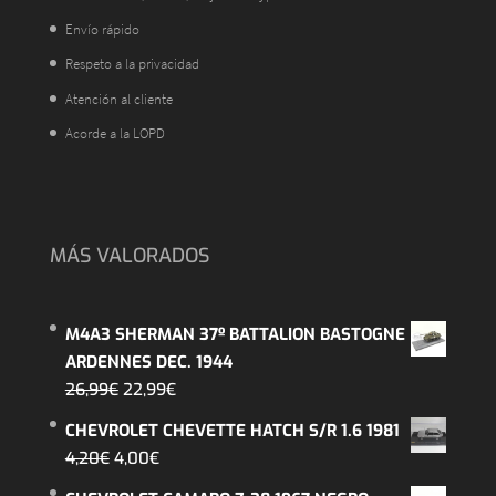
Envío rápido
Respeto a la privacidad
Atención al cliente
Acorde a la LOPD
MÁS VALORADOS
M4A3 SHERMAN 37º BATTALION BASTOGNE
ARDENNES DEC. 1944
El
El
26,99
€
22,99
€
precio
precio
CHEVROLET CHEVETTE HATCH S/R 1.6 1981
original
actual
El
El
4,20
€
4,00
€
era:
es:
precio
precio