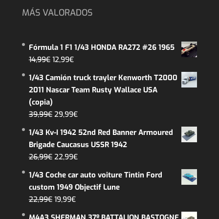
MÁS VALORADOS
Fórmula 1 F1 1/43 HONDA RA272 #26 1965
El
El
14,99
€
12,99
€
precio
precio
1/43 Camión truck trayler Kenworth T2000
original
actual
2011 Nascar Team Rusty Wallace USA
era:
es:
(copia)
14,99€.
12,99€.
El
El
39,99
€
29,99
€
precio
precio
1/43 Kv-I 1942 52nd Red Banner Armoured
original
actual
Brigade Caucasus USSR 1942
era:
es:
El
El
26,99
€
22,99
€
39,99€.
29,99€.
precio
precio
1/43 Coche car auto voiture Tintin Ford
original
actual
custom 1949 Objectif Lune
era:
es:
El
El
22,99
€
19,99
€
26,99€.
22,99€.
precio
precio
M4A3 SHERMAN 37º BATTALION BASTOGNE