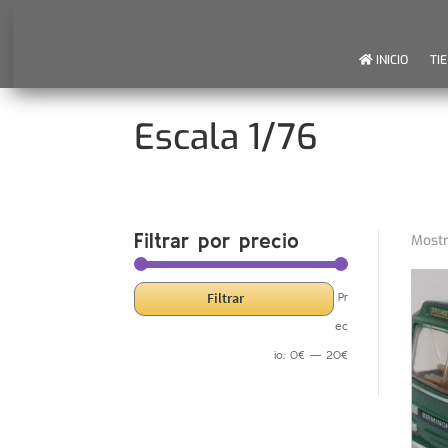
INICIO
TI
Escala 1/76
Filtrar por precio
Mostr
Precio
Precio
Filtrar
Pr
mínimo
máximo
ec
io:
0€
—
20€