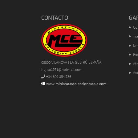
CONTACTO
GA
Co
Tra
En
Res
08800 VILANOVA I LA GELTRÚ ESPAÑA
Ate
hujisa1971@hotmail.com
Ac
+34 609 354 736
www.miniaturascoleccionescala.com