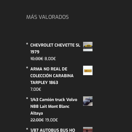
MÁS VALORADOS
CHEVROLET CHEVETTE SL
1979
El
El
10,00
€
8,00
€
precio
precio
ARMA NO REAL DE
original
actual
COLECCIÓN CARABINA
era:
es:
TARPLEY 1863
10,00€.
8,00€.
7,00
€
1/43 Camión truck Volvo
N88 Lait Mont Blanc
Altaya
El
El
22,00
€
19,00
€
precio
precio
1/87 AUTOBUS BUS HO