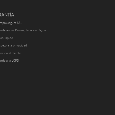
RANTÍA
mpra segura SSL
nsferencia, Bizum, Tarjeta o Paypal
vío rápido
peto a la privacidad
nción al cliente
orde a la LOPD