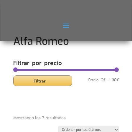
Alfa Romeo
Filtrar por precio
Precio
Precio
Precio:
0€
—
30€
Filtrar
mínimo
máximo
Ordenado
Mostrando los 7 resultados
por