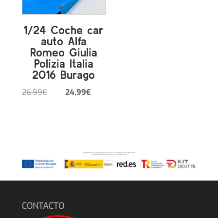
1/24 Coche car
auto Alfa
Romeo Giulia
Polizia Italia
2016 Burago
El
El
26,99
€
24,99
€
precio
precio
original
actual
era:
es:
26,99€.
24,99€.
CONTACTO