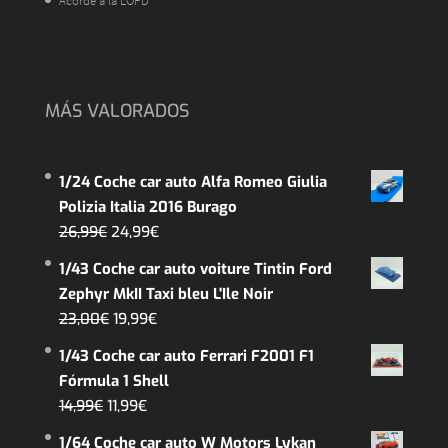
Acorde a la LOPD
MÁS VALORADOS
1/24 Coche car auto Alfa Romeo Giulia
Polizia Italia 2016 Burago
El
El
26,99
€
24,99
€
precio
precio
1/43 Coche car auto voiture Tintin Ford
original
actual
Zephyr MkII Taxi bleu L'Ile Noir
era:
es:
El
El
23,00
€
19,99
€
26,99€.
24,99€.
precio
precio
1/43 Coche car auto Ferrari F2001 F1
original
actual
Fórmula 1 Shell
era:
es:
El
El
14,99
€
11,99
€
23,00€.
19,99€.
precio
precio
1/64 Coche car auto W Motors Lykan