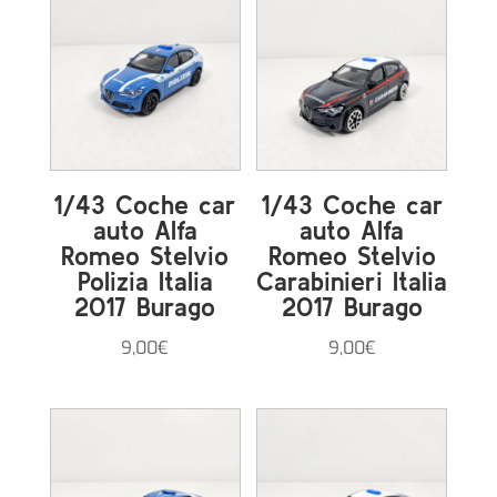
era:
es:
13,00€.
12,00€.
1/43 Coche car
1/43 Coche car
auto Alfa
auto Alfa
Romeo Stelvio
Romeo Stelvio
Polizia Italia
Carabinieri Italia
2017 Burago
2017 Burago
9,00
€
9,00
€