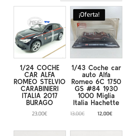
los
últimos
¡Oferta!
1/24 COCHE
1/43 Coche car
CAR ALFA
auto Alfa
ROMEO STELVIO
Romeo 6C 1750
CARABINIERI
GS #84 1930
ITALIA 2017
1000 Miglia
BURAGO
Italia Hachette
El
El
23,00
€
13,00
€
12,00
€
precio
precio
original
actual