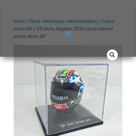
Inicio
/
Otras miniaturas coleccionables
/
Casco
moto GP
/ 1/5 Nicky Hayden 2015 Casco helmet
piloto Moto GP