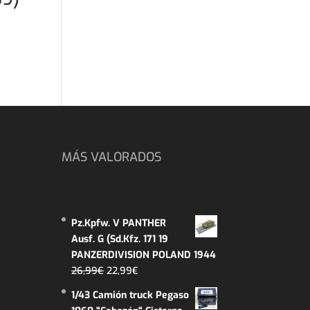
MÁS VALORADOS
Pz.Kpfw. V PANTHER
Ausf. G (Sd.Kfz. 171 19
PANZERDIVISION POLAND 1944
El
El
26,99
€
22,99
€
precio
precio
1/43 Camión truck Pegaso
original
actual