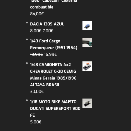
1060 "Cabezón" Cisterna
era:
es:
combustible
26,99€.
22,99€.
84,00
€
DACIA 1309 AZUL
El
El
8,00
€
7,00
€
precio
precio
1/43 Ford Cargo
original
actual
Remorqueur (1951-1954)
era:
es:
El
El
19,99
€
16,99
€
8,00€.
7,00€.
precio
precio
1/43 CAMIONETA 4x2
original
actual
CHEVROLET C-20 CEMIG
era:
es:
Minas Gerais 1985/1996
19,99€.
16,99€.
ALTAYA BRASIL
30,00
€
1/18 MOTO BIKE MAISTO
DUCATI SUPERSPORT 900
FE
5,00
€