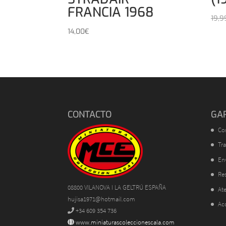
FRANCIA 1968
19,9
14,00
€
CONTACTO
GA
Co
Tra
En
Res
08800 VILANOVA I LA GELTRÚ ESPAÑA
Ate
hujisa1971@hotmail.com
Ac
+34 609 354 736
www.miniaturascoleccionescala.com