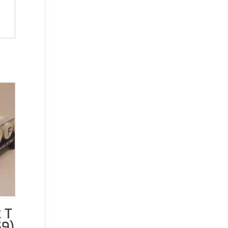
 T
59)