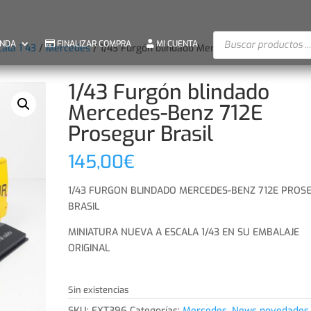
Búsqueda
ENDA
FINALIZAR COMPRA
MI CUENTA
cala 1 43
/
Mercedes
/ 1/43 Furgón blindado Mercedes-Benz 712E
de
productos
1/43 Furgón blindado
Mercedes-Benz 712E
Prosegur Brasil
145,00
€
1/43 FURGON BLINDADO MERCEDES-BENZ 712E PROS
BRASIL
MINIATURA NUEVA A ESCALA 1/43 EN SU EMBALAJE
ORIGINAL
Sin existencias
SKU:
EXT396
Categorías:
Mercedes
,
News novedades