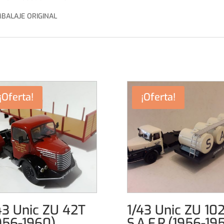
MBALAJE ORIGINAL
¡Oferta!
¡Oferta!
43 Unic ZU 42T
1/43 Unic ZU 102
956-1960)
S.A.F.R.(1956-19