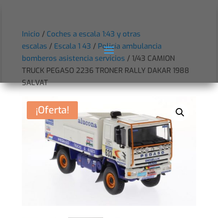
Inicio
/
Coches a escala 1:43 y otras
escalas
/
Escala 1 43
/
Policía ambulancia
bomberos asistencia servicios
/ 1/43 CAMION
TRUCK PEGASO 2236 TRONER RALLY DAKAR 1988
SALVAT
¡Oferta!