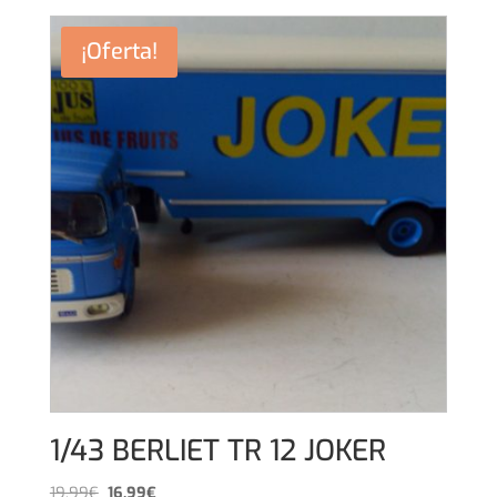
¡Oferta!
1/43 BERLIET TR 12 JOKER
El
El
19,99
€
16,99
€