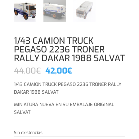
1/43 CAMION TRUCK
PEGASO 2236 TRONER
RALLY DAKAR 1988 SALVAT
El
El
44,00
€
42,00
€
precio
precio
original
actual
1/43 CAMION TRUCK PEGASO 2236 TRONER RALLY
era:
es:
DAKAR 1988 SALVAT
44,00€.
42,00€.
MINIATURA NUEVA EN SU EMBALAJE ORIGINAL
SALVAT
Sin existencias