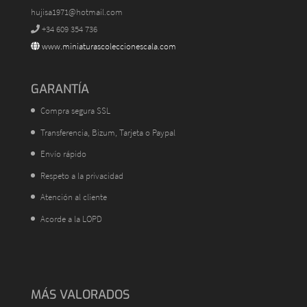
hujisa1971@hotmail.com
+34 609 354 736
www.miniaturascoleccionescala.com
GARANTÍA
Compra segura SSL
Transferencia, Bizum, Tarjeta o Paypal
Envío rápido
Respeto a la privacidad
Atención al cliente
Acorde a la LOPD
MÁS VALORADOS