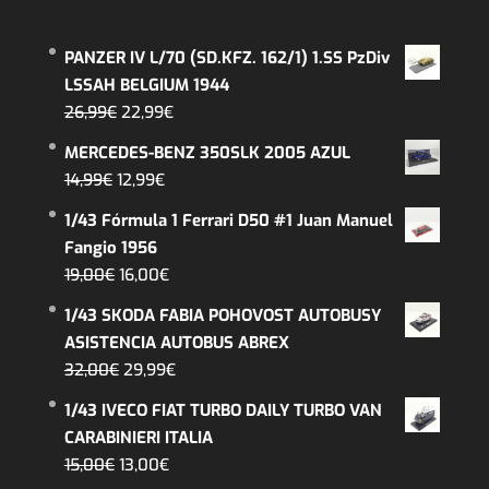
PANZER IV L/70 (SD.KFZ. 162/1) 1.SS PzDiv
LSSAH BELGIUM 1944
El
El
26,99
€
22,99
€
precio
precio
MERCEDES-BENZ 350SLK 2005 AZUL
original
actual
El
El
14,99
€
12,99
€
era:
es:
precio
precio
1/43 Fórmula 1 Ferrari D50 #1 Juan Manuel
26,99€.
22,99€.
original
actual
Fangio 1956
era:
es:
El
El
19,00
€
16,00
€
14,99€.
12,99€.
precio
precio
1/43 SKODA FABIA POHOVOST AUTOBUSY
original
actual
ASISTENCIA AUTOBUS ABREX
era:
es:
El
El
32,00
€
29,99
€
19,00€.
16,00€.
precio
precio
1/43 IVECO FIAT TURBO DAILY TURBO VAN
original
actual
CARABINIERI ITALIA
era:
es:
El
El
15,00
€
13,00
€
32,00€.
29,99€.