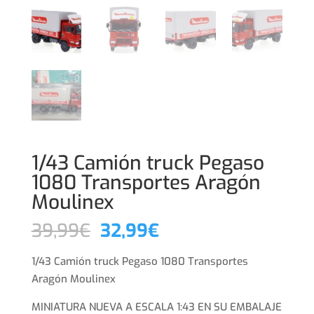
1/43 Camión truck Pegaso
1080 Transportes Aragón
Moulinex
El
El
39,99
€
32,99
€
precio
precio
original
actual
1/43 Camión truck Pegaso 1080 Transportes
era:
es:
Aragón Moulinex
39,99€.
32,99€.
MINIATURA NUEVA A ESCALA 1:43 EN SU EMBALAJE