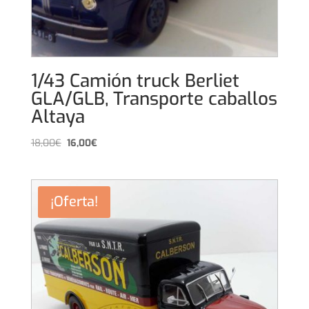
1/43 Camión truck Berliet
GLA/GLB, Transporte caballos
Altaya
El
El
18,00
€
16,00
€
precio
precio
original
actual
era:
es:
¡Oferta!
18,00€.
16,00€.