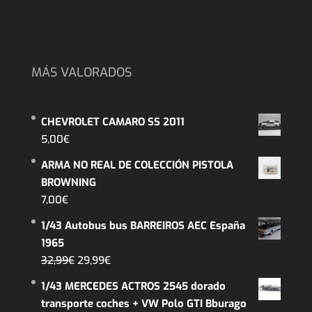
MÁS VALORADOS
CHEVROLET CAMARO SS 2011
5,00
€
ARMA NO REAL DE COLECCIÓN PISTOLA
BROWNING
7,00
€
1/43 Autobus bus BARREIROS AEC España
1965
El
El
32,99
€
29,99
€
precio
precio
1/43 MERCEDES ACTROS 2545 dorado
original
actual
transporte coches + VW Polo GTI Bburago