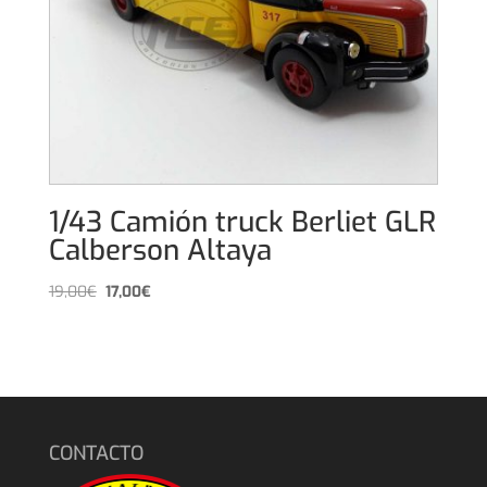
1/43 Camión truck Berliet GLR
Calberson Altaya
El
El
19,00
€
17,00
€
precio
precio
original
actual
era:
es:
19,00€.
17,00€.
CONTACTO