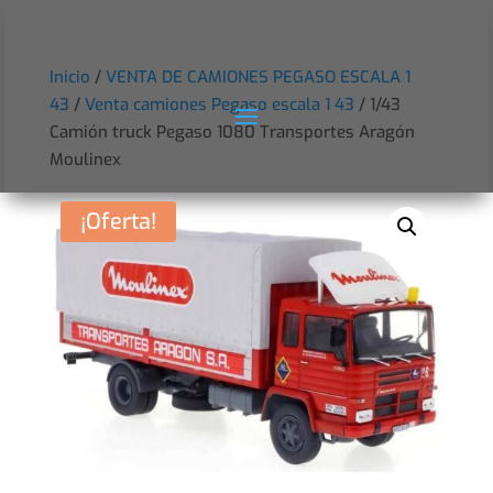
Inicio
/
VENTA DE CAMIONES PEGASO ESCALA 1
43
/
Venta camiones Pegaso escala 1 43
/ 1/43
Camión truck Pegaso 1080 Transportes Aragón
Moulinex
¡Oferta!