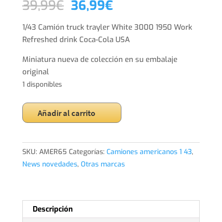
El
El
39,99
€
36,99
€
precio
precio
original
actual
1/43 Camión truck trayler White 3000 1950 Work
era:
es:
Refreshed drink Coca-Cola USA
39,99€.
36,99€.
Miniatura nueva de colección en su embalaje
original
1 disponibles
1/43
Añadir al carrito
Camión
truck
trayler
SKU:
AMER65
Categorías:
Camiones americanos 1 43
,
White
News novedades
,
Otras marcas
3000
1950
Work
Refreshed
Descripción
drink