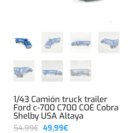
1/43 Camión truck trailer
Ford c-700 C700 COE Cobra
Shelby USA Altaya
El
El
54,99
€
49,99
€