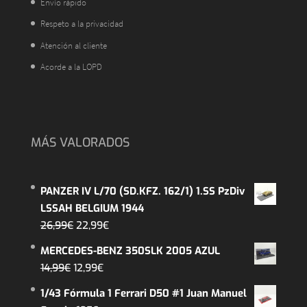
Envío rápido
Respeto a la privacidad
Atención al cliente
Acorde a la LOPD
MÁS VALORADOS
PANZER IV L/70 (SD.KFZ. 162/1) 1.SS PzDiv
LSSAH BELGIUM 1944
El
El
26,99
€
22,99
€
precio
precio
MERCEDES-BENZ 350SLK 2005 AZUL
original
actual
El
El
14,99
€
12,99
€
era:
es:
precio
precio
1/43 Fórmula 1 Ferrari D50 #1 Juan Manuel
26,99€.
22,99€.
original
actual