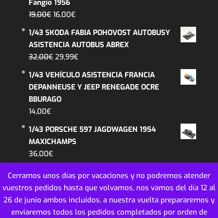
Fangio 1956
era:
es:
El
El
19,00
€
16,00
€
14,99€.
12,99€.
precio
precio
1/43 SKODA FABIA POHOVOST AUTOBUSY
original
actual
ASISTENCIA AUTOBUS ABREX
era:
es:
El
El
32,00
€
29,99
€
19,00€.
16,00€.
precio
precio
1/43 VEHÍCULO ASISTENCIA FRANCIA
original
actual
DEPANNEUSE Y JEEP RENEGADE OCRE
era:
es:
BBURAGO
32,00€.
29,99€.
14,00
€
1/43 PORSCHE 597 JAGDWAGEN 1954
MAXICHAMPS
36,00
€
Cerramos unos días por vacaciones y no podremos atender
vuestros pedidos hasta que volvamos, nos vamos del día 12 al
26 de junio ambos incluidos, a nuestra vuelta prepararemos y
enviaremos todos los pedidos completados por orden de
MINIATURAS COLECCION ESCALA - 2018