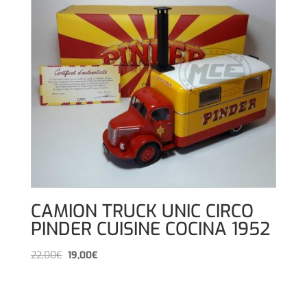
CAMION TRUCK UNIC CIRCO
PINDER CUISINE COCINA 1952
El
El
22,00
€
19,00
€
precio
precio
original
actual
era:
es: