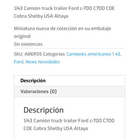
precio
precio
original
actual
1/43 Camión truck trailer Ford c-700 C700 COE
era:
es:
Cobra Shelby USA Altaya
54,99€.
49,99€.
Miniatura nueva de colección en su embalaje
original
Sin existencias
SKU:
AMER55
Categorías:
Camiones americanos 1 43
,
Ford
,
News novedades
Descripción
Valoraciones (0)
Descripción
1/43 Camión truck trailer Ford c-700 C700
COE Cobra Shelby USA Altaya