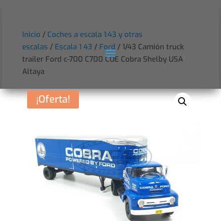
Inicio
/
Coches a escala 1:43 y otras
escalas
/
Escala 1 43
/
Ford
/ 1/43 Camión truck
trailer Ford c-700 C700 COE Cobra Shelby USA
Altaya
¡Oferta!