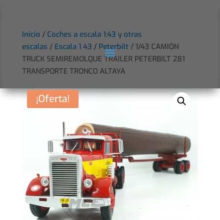
Inicio
/
Coches a escala 1:43 y otras
escalas
/
Escala 1 43
/
Peterbilt
/ 1/43 CAMIÓN
TRUCK SEMIREMOLQUE TRAILER PETERBILT 281
TRANSPORTE TRONCO ALTAYA
¡Oferta!