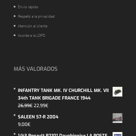
Envío rápido
Respeto a la privacidad
Atención al cliente
Acorde a la LOPD
MÁS VALORADOS
INFANTRY TANK MK. IV CHURCHILL MK. VII
34th TANK BRIGADE FRANCE 1944
El
El
26,99
€
22,99
€
precio
precio
SALEEN S7-R 2004
original
actual
9,00
€
era:
es:
1/43 Renault R2101 Dauphinoise LA POSTE
26,99€.
22,99€.