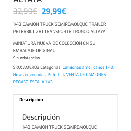
El
El
32,99
€
29,99
€
precio
precio
original
actual
1/43 CAMIÓN TRUCK SEMIREMOLQUE TRAILER
era:
es:
PETERBILT 281 TRANSPORTE TRONCO ALTAYA
32,99€.
29,99€.
MINIATURA NUEVA DE COLECCIÓN EN SU
EMBALAJE ORIGINAL
Sin existencias
SKU:
AMER03
Categorías:
Camiones americanos 1 43
,
News novedades
,
Peterbilt
,
VENTA DE CAMIONES
PEGASO ESCALA 1 43
Descripción
Descripción
1/43 CAMIÓN TRUCK SEMIREMOLQUE