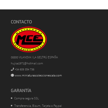
CONTACTO
08800 VILANOVA I LA GELTRÚ ESPAÑA
hujisa1971@hotmail.com
+34 609 354 736
www.miniaturascoleccionescala.com
GARANTÍA
Compra segura SSL
Transferencia, Bizum, Tarjeta o Paypal