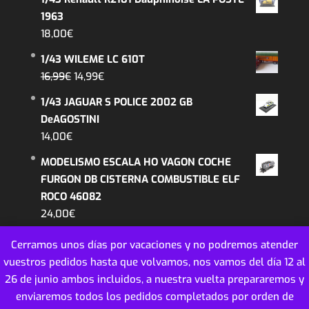
1963
18,00
€
1/43 WILEME LC 610T
El
El
16,99
€
14,99
€
precio
precio
1/43 JAGUAR S POLICE 2002 GB
original
actual
DeAGOSTINI
era:
es:
14,00
€
16,99€.
14,99€.
MODELISMO ESCALA HO VAGON COCHE
FURGON DB CISTERNA COMBUSTIBLE ELF
ROCO 46082
24,00
€
Cerramos unos días por vacaciones y no podremos atender
vuestros pedidos hasta que volvamos, nos vamos del día 12 al
26 de junio ambos incluidos, a nuestra vuelta prepararemos y
enviaremos todos los pedidos completados por orden de
MINIATURAS COLECCION ESCALA - 2018