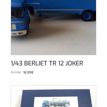
1/43 BERLIET TR 12 JOKER
El
El
19,99
€
16,99
€
precio
precio
original
actual
era:
es:
19,99€.
16,99€.