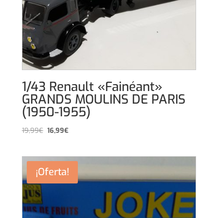
1/43 Renault «Fainéant»
GRANDS MOULINS DE PARIS
(1950-1955)
El
El
19,99
€
16,99
€
precio
precio
original
actual
era:
es:
¡Oferta!
19,99€.
16,99€.