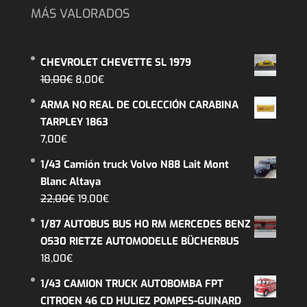
MÁS VALORADOS
CHEVROLET CHEVETTE SL 1979
El
El
10,00
€
8,00
€
precio
precio
ARMA NO REAL DE COLECCIÓN CARABINA
original
actual
TARPLEY 1863
era:
es:
7,00
€
10,00€.
8,00€.
1/43 Camión truck Volvo N88 Lait Mont
Blanc Altaya
El
El
22,00
€
19,00
€
precio
precio
1/87 AUTOBUS BUS HO RM MERCEDES BENZ
original
actual
O530 RIETZE AUTOMODELLE BÜCHERBUS
era:
es:
18,00
€
22,00€.
19,00€.
1/43 CAMION TRUCK AUTOBOMBA FPT
CITROEN 46 CD HULIEZ POMPES-GUINARD