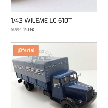
1/43 WILEME LC 610T
El
El
16,99
€
14,99
€
precio
precio
original
actual
era:
es:
¡Oferta!
16,99€.
14,99€.