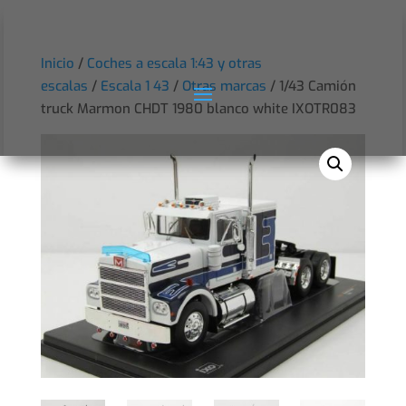
Inicio
/
Coches a escala 1:43 y otras
escalas
/
Escala 1 43
/
Otras marcas
/ 1/43 Camión
truck Marmon CHDT 1980 blanco white IXOTR083