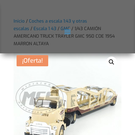
Inicio
/
Coches a escala 1:43 y otras
escalas
/
Escala 1 43
/
GMC
/ 1/43 CAMIÓN
AMERICANO TRUCK TRAYLER GMC 950 COE 1954
MARRON ALTAYA
¡Oferta!