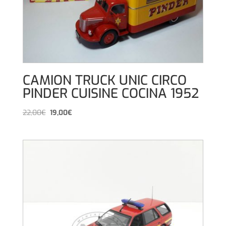
CAMION TRUCK UNIC CIRCO
PINDER CUISINE COCINA 1952
El
El
22,00
€
19,00
€
precio
precio
original
actual
era:
es:
22,00€.
19,00€.