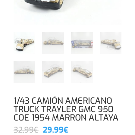
1/43 CAMIÓN AMERICANO
TRUCK TRAYLER GMC 950
COE 1954 MARRON ALTAYA
El
El
32,99
€
29,99
€