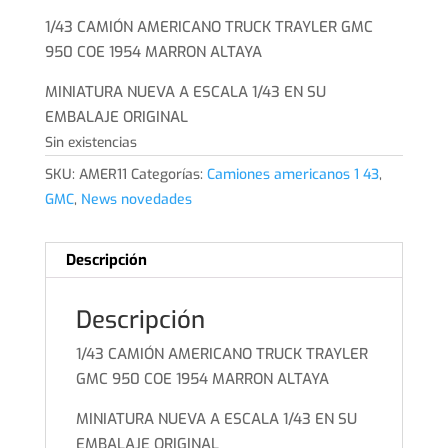
precio
precio
original
actual
1/43 CAMIÓN AMERICANO TRUCK TRAYLER GMC
era:
es:
950 COE 1954 MARRON ALTAYA
32,99€.
29,99€.
MINIATURA NUEVA A ESCALA 1/43 EN SU
EMBALAJE ORIGINAL
Sin existencias
SKU:
AMER11
Categorías:
Camiones americanos 1 43
,
GMC
,
News novedades
Descripción
Descripción
1/43 CAMIÓN AMERICANO TRUCK TRAYLER
GMC 950 COE 1954 MARRON ALTAYA
MINIATURA NUEVA A ESCALA 1/43 EN SU
EMBALAJE ORIGINAL