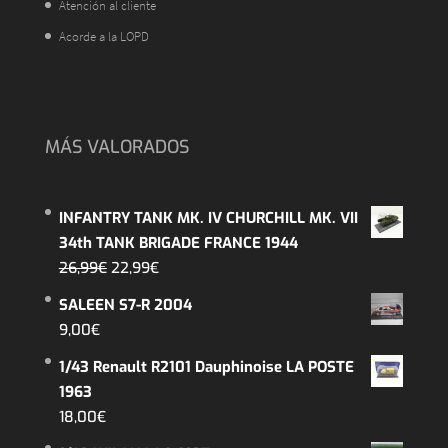
Atención al cliente
Acorde a la LOPD
MÁS VALORADOS
INFANTRY TANK MK. IV CHURCHILL MK. VII
34th TANK BRIGADE FRANCE 1944
El
El
26,99
€
22,99
€
precio
precio
SALEEN S7-R 2004
original
actual
9,00
€
era:
es:
1/43 Renault R2101 Dauphinoise LA POSTE
26,99€.
22,99€.
1963
18,00
€