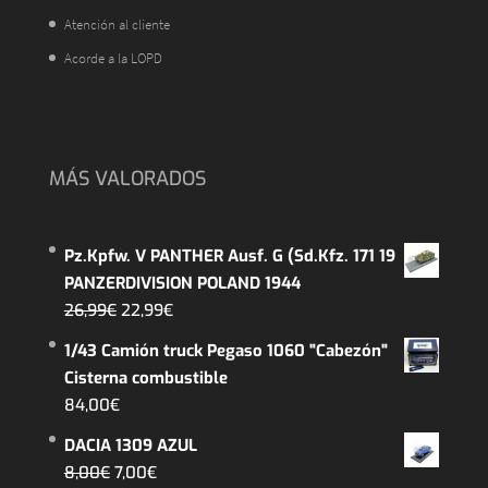
Atención al cliente
Acorde a la LOPD
MÁS VALORADOS
Pz.Kpfw. V PANTHER Ausf. G (Sd.Kfz. 171 19
PANZERDIVISION POLAND 1944
El
El
26,99
€
22,99
€
precio
precio
1/43 Camión truck Pegaso 1060 "Cabezón"
original
actual
Cisterna combustible
era:
es:
84,00
€
26,99€.
22,99€.
DACIA 1309 AZUL
El
El
8,00
€
7,00
€