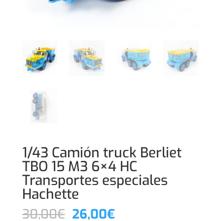
1/43 Camión truck Berliet
TBO 15 M3 6×4 HC
Transportes especiales
Hachette
El
El
30,00
€
26,00
€