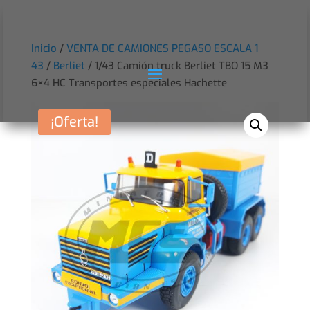
Inicio
/
VENTA DE CAMIONES PEGASO ESCALA 1
43
/
Berliet
/ 1/43 Camión truck Berliet TBO 15 M3
6×4 HC Transportes especiales Hachette
¡Oferta!