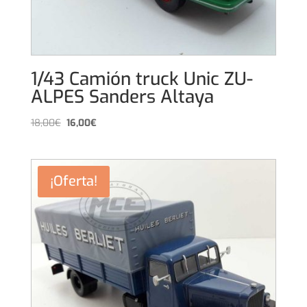
1/43 Camión truck Unic ZU-
ALPES Sanders Altaya
El
El
18,00
€
16,00
€
precio
precio
original
actual
era:
es:
¡Oferta!
18,00€.
16,00€.