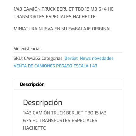
precio
precio
original
actual
1/43 CAMIÓN TRUCK BERLIET TBO 15 M3 6×4 HC
era:
es:
TRANSPORTES ESPECIALES HACHETTE
30,00€.
26,00€.
MINIATURA NUEVA EN SU EMBALAJE ORIGINAL
Sin existencias
SKU:
CAM252
Categorías:
Berliet
,
News novedades
,
VENTA DE CAMIONES PEGASO ESCALA 1 43
Descripción
Descripción
1/43 CAMIÓN TRUCK BERLIET TBO 15 M3
6×4 HC TRANSPORTES ESPECIALES
HACHETTE