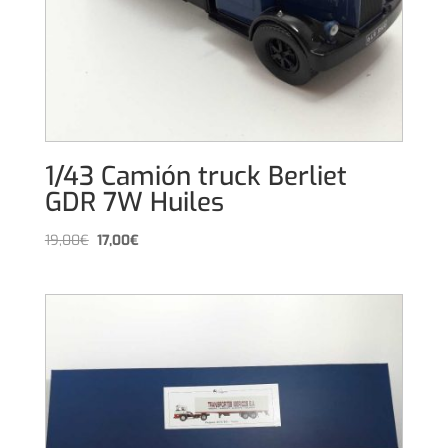
1/43 Camión truck Berliet
GDR 7W Huiles
El
El
19,00
€
17,00
€
precio
precio
original
actual
era:
es:
19,00€.
17,00€.