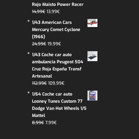
era:
es:
Rojo Maisto Power Racer
21,99€.
19,99€.
El
El
14,99
€
13,99
€
precio
precio
1/43 American Cars
original
actual
Mercury Comet Cyclone
era:
es:
(1966)
14,99€.
13,99€.
El
El
24,99
€
19,99
€
precio
precio
1/43 Coche car auto
original
actual
ambulancia Peugeot 504
era:
es:
Cruz Roja España Transf
24,99€.
19,99€.
Artesanal
El
El
112,99
€
109,99
€
precio
precio
1/64 Coche car auto
original
actual
Looney Tunes Custom 77
era:
es:
Dodge Van Hot Wheels 1/5
112,99€.
109,99€.
Mattel
El
El
8,99
€
7,99
€
precio
precio
original
actual