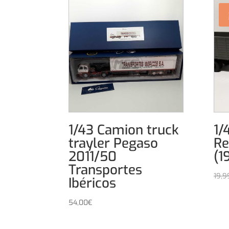
1/43 Camion truck
1/
trayler Pegaso
R
2011/50
(1
Transportes
19,9
Ibéricos
54,00
€