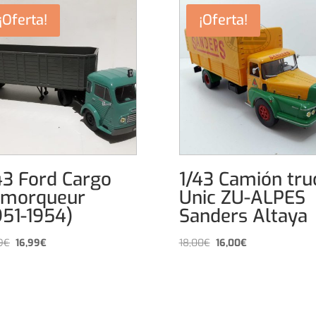
¡Oferta!
¡Oferta!
43 Ford Cargo
1/43 Camión tru
emorqueur
Unic ZU-ALPES
951-1954)
Sanders Altaya
El
El
El
El
9
€
16,99
€
18,00
€
16,00
€
precio
precio
precio
precio
original
actual
original
actual
era:
es:
era:
es:
19,99€.
16,99€.
18,00€.
16,00€.