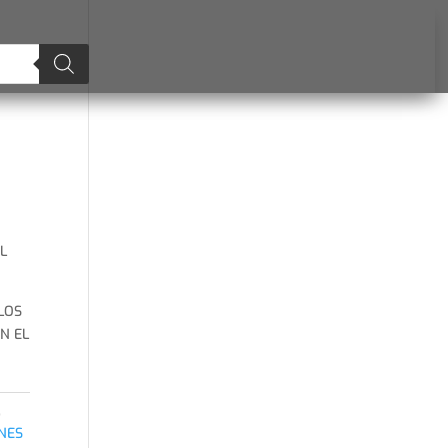
a
L
LOS
N EL
,
NES