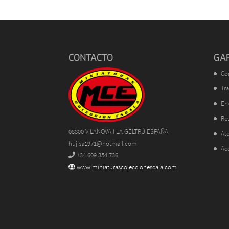
CONTACTO
GA
Co
Tra
En
Res
08800 VILANOVA I LA GELTRÚ ESPAÑA
Ate
hujisa1971@hotmail.com
Ac
+34 609 354 736
www.miniaturascoleccionescala.com