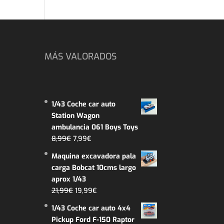
MÁS VALORADOS
1/43 Coche car auto
Station Wagon
ambulancia 061 Boys Toys
El
El
8,99
€
7,99
€
precio
precio
Maquina excavadora pala
original
actual
carga Bobcat 10cms largo
era:
es:
aprox 1/43
8,99€.
7,99€.
El
El
21,99
€
19,99
€
precio
precio
1/43 Coche car auto 4x4
original
actual
Pickup Ford F-150 Raptor