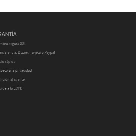
RANTÍA
mpra segura SSL
nsferencia, Bizum, Tarjeta o Paypal
vío rápido
peto a la privacidad
nción al cliente
orde a la LOPD