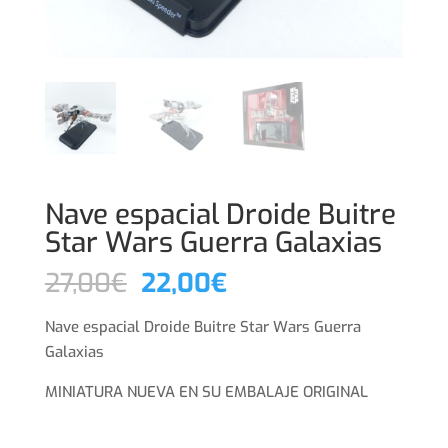
Nave espacial Droide Buitre
Star Wars Guerra Galaxias
El
El
27,00
€
22,00
€
precio
precio
original
actual
Nave espacial Droide Buitre Star Wars Guerra
era:
es:
Galaxias
27,00€.
22,00€.
MINIATURA NUEVA EN SU EMBALAJE ORIGINAL