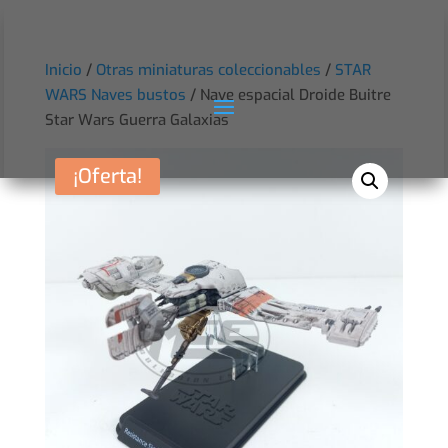
Inicio
/
Otras miniaturas coleccionables
/
STAR
WARS Naves bustos
/ Nave espacial Droide Buitre
Star Wars Guerra Galaxias
¡Oferta!