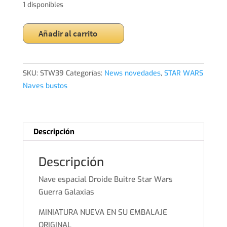
1 disponibles
Nave
Añadir al carrito
espacial
Droide
Buitre
SKU:
STW39
Categorías:
News novedades
,
STAR WARS
Star
Naves bustos
Wars
Guerra
Galaxias
cantidad
Descripción
Descripción
Nave espacial Droide Buitre Star Wars
Guerra Galaxias
MINIATURA NUEVA EN SU EMBALAJE
ORIGINAL