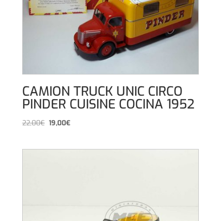
CAMION TRUCK UNIC CIRCO
PINDER CUISINE COCINA 1952
El
El
22,00
€
19,00
€
precio
precio
original
actual
era:
es:
22,00€.
19,00€.