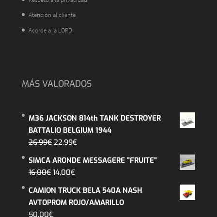
Atención al cliente
Acorde a la LOPD
MÁS VALORADOS
M36 JACKSON 814th TANK DESTROYER
BATTALIO BELGIUM 1944
El
El
26,99
€
22,99
€
precio
precio
SIMCA ARONDE MESSAGERE "FRUITE"
original
actual
El
El
16,00
€
14,00
€
era:
es:
precio
precio
CAMION TRUCK BELA 540A NASH
26,99€.
22,99€.
original
actual
AVTOPROM ROJO/AMARILLO
era:
es:
50,00
€