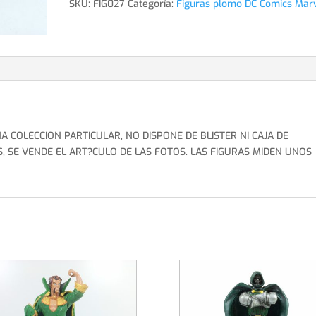
SKU:
FIG027
Categoría:
Figuras plomo DC Comics Mar
BRETAGNA
#21
MARVEL
PLOMO
cantidad
A COLECCION PARTICULAR, NO DISPONE DE BLISTER NI CAJA DE
, SE VENDE EL ART?CULO DE LAS FOTOS. LAS FIGURAS MIDEN UNOS