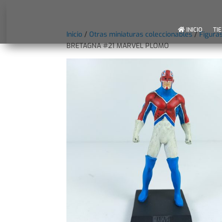
INICIO
TI
Inicio
/
Otras miniaturas coleccionables
/
Figura
BRETAGNA #21 MARVEL PLOMO