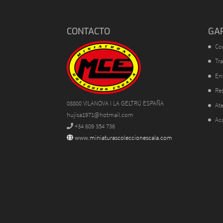
CONTACTO
GA
Co
Tra
En
Res
08800 VILANOVA I LA GELTRÚ ESPAÑA
Ate
hujisa1971@hotmail.com
Ac
+34 609 354 736
www.miniaturascoleccionescala.com