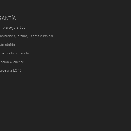
RANTÍA
mpra segura SSL
nsferencia, Bizum, Tarjeta o Paypal
vío rápido
peto a la privacidad
nción al cliente
orde a la LOPD