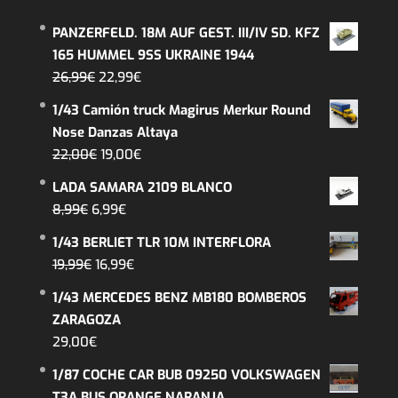
PANZERFELD. 18M AUF GEST. III/IV SD. KFZ
165 HUMMEL 9SS UKRAINE 1944
El
El
26,99
€
22,99
€
precio
precio
1/43 Camión truck Magirus Merkur Round
original
actual
Nose Danzas Altaya
era:
es:
El
El
22,00
€
19,00
€
26,99€.
22,99€.
precio
precio
LADA SAMARA 2109 BLANCO
original
actual
El
El
8,99
€
6,99
€
era:
es:
precio
precio
1/43 BERLIET TLR 10M INTERFLORA
22,00€.
19,00€.
original
actual
El
El
19,99
€
16,99
€
era:
es:
precio
precio
1/43 MERCEDES BENZ MB180 BOMBEROS
8,99€.
6,99€.
original
actual
ZARAGOZA
era:
es:
29,00
€
19,99€.
16,99€.
1/87 COCHE CAR BUB 09250 VOLKSWAGEN
T3A BUS ORANGE NARANJA