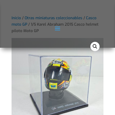
Inicio
/
Otras miniaturas coleccionables
/
Casco
moto GP
/ 1/5 Karel Abraham 2015 Casco helmet
piloto Moto GP