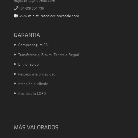
hujisa1971@hotmail.com
+34 609 354 736
www.miniaturascoleccionescala.com
GARANTÍA
Compra segura SSL
Transferencia, Bizum, Tarjeta o Paypal
Envío rápido
Respeto a la privacidad
Atención al cliente
Acorde a la LOPD
MÁS VALORADOS