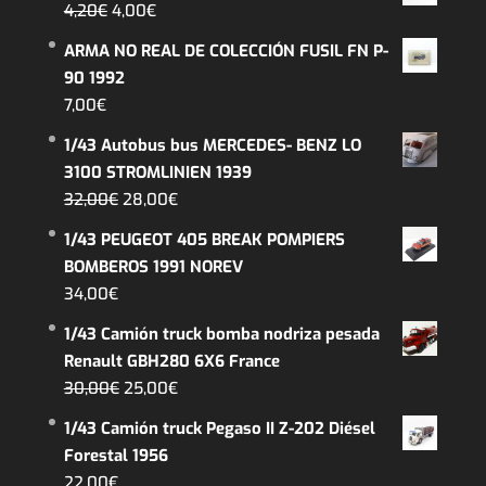
El
El
4,20
€
4,00
€
precio
precio
ARMA NO REAL DE COLECCIÓN FUSIL FN P-
original
actual
90 1992
era:
es:
7,00
€
4,20€.
4,00€.
1/43 Autobus bus MERCEDES- BENZ LO
3100 STROMLINIEN 1939
El
El
32,00
€
28,00
€
precio
precio
1/43 PEUGEOT 405 BREAK POMPIERS
original
actual
BOMBEROS 1991 NOREV
era:
es:
34,00
€
32,00€.
28,00€.
1/43 Camión truck bomba nodriza pesada
Renault GBH280 6X6 France
El
El
30,00
€
25,00
€
precio
precio
1/43 Camión truck Pegaso II Z-202 Diésel
original
actual
Forestal 1956
era:
es:
22,00
€