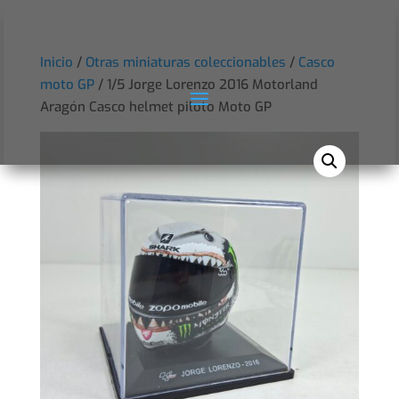
Inicio
/
Otras miniaturas coleccionables
/
Casco
moto GP
/ 1/5 Jorge Lorenzo 2016 Motorland
Aragón Casco helmet piloto Moto GP