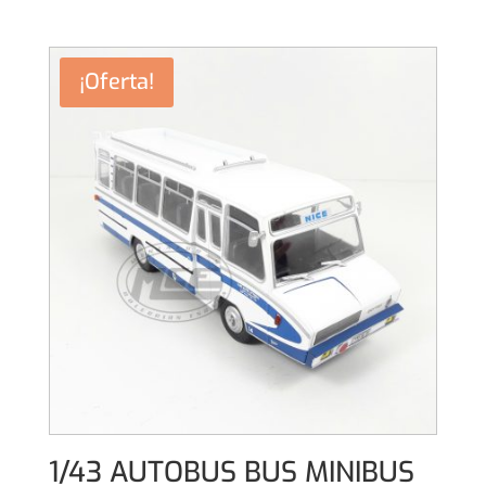
precio
precio
original
actual
era:
es:
¡Oferta!
19,00€.
17,00€.
1/43 AUTOBUS BUS MINIBUS