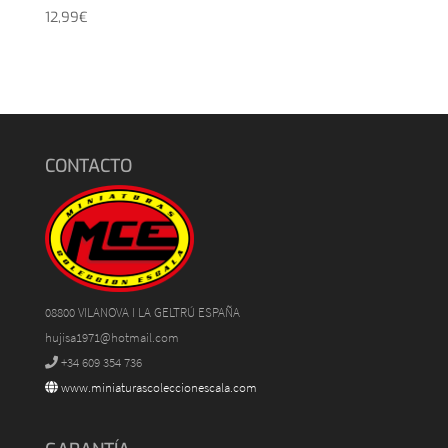
12,99
€
CONTACTO
08800 VILANOVA I LA GELTRÚ ESPAÑA
hujisa1971@hotmail.com
+34 609 354 736
www.miniaturascoleccionescala.com