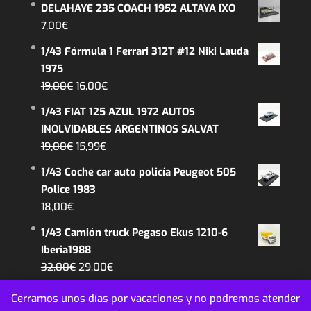
DELAHAYE 235 COACH 1952 ALTAYA IXO
original
actual
7,00
€
era:
es:
1/43 Fórmula 1 Ferrari 312T #12 Niki Lauda
26,99€.
22,99€.
1975
El
El
19,00
€
16,00
€
precio
precio
1/43 FIAT 125 AZUL 1972 AUTOS
original
actual
INOLVIDABLES ARGENTINOS SALVAT
era:
es:
El
El
19,00
€
15,99
€
19,00€.
16,00€.
precio
precio
1/43 Coche car auto policía Peugeot 505
original
actual
Police 1983
era:
es:
18,00
€
19,00€.
15,99€.
1/43 Camión truck Pegaso Ekus 1210-6
Iberia1988
El
El
32,00
€
29,00
€
precio
precio
Cerramos unos días por vacaciones y no podremos atender
original
actual