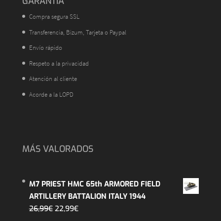
GARANTÍA
Compra segura SSL
Transferencia, Bizum, Tarjeta o Paypal
Envío rápido
Respeto a la privacidad
Atención al cliente
Acorde a la LOPD
MÁS VALORADOS
M7 PRIEST HMC 65th ARMORED FIELD
ARTILLERY BATTALION ITALY 1944
El
El
26,99
€
22,99
€
precio
precio