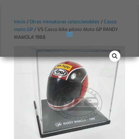
Inicio
/
Otras miniaturas coleccionables
/
Casco
moto GP
/ 1/5 Casco bike piloto Moto GP RANDY
MAMOLA 1988