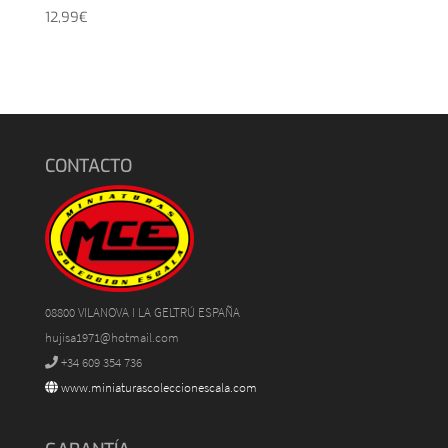
12,99
€
CONTACTO
08800 VILANOVA I LA GELTRÚ ESPAÑA
hujisa1971@hotmail.com
+34 609 354 736
www.miniaturascoleccionescala.com