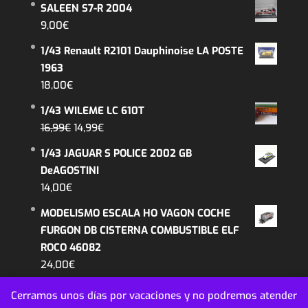
SALEEN S7-R 2004
original
actual
9,00
€
era:
es:
1/43 Renault R2101 Dauphinoise LA POSTE
26,99€.
22,99€.
1963
18,00
€
1/43 WILEME LC 610T
El
El
16,99
€
14,99
€
precio
precio
1/43 JAGUAR S POLICE 2002 GB
original
actual
DeAGOSTINI
era:
es:
14,00
€
16,99€.
14,99€.
MODELISMO ESCALA HO VAGON COCHE
FURGON DB CISTERNA COMBUSTIBLE ELF
ROCO 46082
24,00
€
Cerramos unos días por vacaciones y no podremos atender