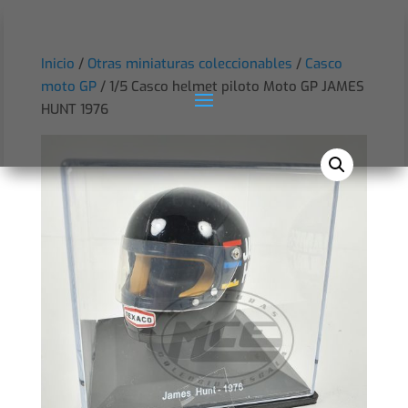
Inicio
/
Otras miniaturas coleccionables
/
Casco
moto GP
/ 1/5 Casco helmet piloto Moto GP JAMES
HUNT 1976