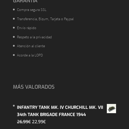
GARANTÍA
Compra segura SSL
Transferencia, Bizum, Tarjeta o Paypal
Envío rápido
Respeto a la privacidad
Atención al cliente
Acorde a la LOPD
MÁS VALORADOS
INFANTRY TANK MK. IV CHURCHILL MK. VII
34th TANK BRIGADE FRANCE 1944
El
El
26,99
€
22,99
€
precio
precio