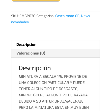
Casco
bike
piloto
SKU:
CMGP030
Categorías:
Casco moto GP
,
News
Moto
novedades
GP
HIROSHI
AOYAMA
2009
Descripción
cantidad
Valoraciones (0)
Descripción
MINIATURA A ESCALA 1/5, PROVIENE DE
UNA COLECCION PARTICULAR Y PUEDE
TENER ALGUN TIPO DE DESGASTE,
MINIMO GOLPE, ALGUN TIPO DE RAYADA
DEBIDO A SU ANTERIOR ALMACENAJE,
PERO LA MINIATURA ESTA EN MUY BUEN