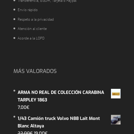
Transferencia, Bizum, Tarjeta o Paypal
Envío rápido
Respeto a la privacidad
Atención al cliente
Acorde a la LOPD
MÁS VALORADOS
ARMA NO REAL DE COLECCIÓN CARABINA
TARPLEY 1863
7,00
€
1/43 Camión truck Volvo N88 Lait Mont
Blanc Altaya
El
El
22,00
€
19,00
€