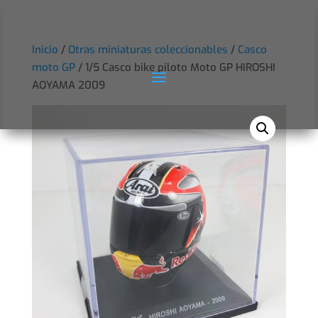
Inicio
/
Otras miniaturas coleccionables
/
Casco
moto GP
/ 1/5 Casco bike piloto Moto GP HIROSHI
AOYAMA 2009