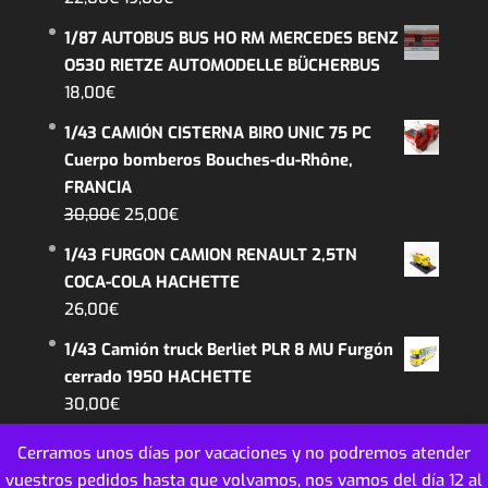
precio
precio
1/87 AUTOBUS BUS HO RM MERCEDES BENZ
original
actual
O530 RIETZE AUTOMODELLE BÜCHERBUS
era:
es:
18,00
€
22,00€.
19,00€.
1/43 CAMIÓN CISTERNA BIRO UNIC 75 PC
Cuerpo bomberos Bouches-du-Rhône,
FRANCIA
El
El
30,00
€
25,00
€
precio
precio
1/43 FURGON CAMION RENAULT 2,5TN
original
actual
COCA-COLA HACHETTE
era:
es:
26,00
€
30,00€.
25,00€.
1/43 Camión truck Berliet PLR 8 MU Furgón
cerrado 1950 HACHETTE
30,00
€
Cerramos unos días por vacaciones y no podremos atender
vuestros pedidos hasta que volvamos, nos vamos del día 12 al