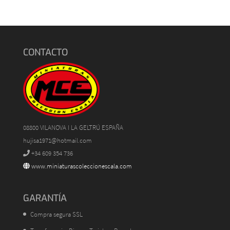
CONTACTO
08800 VILANOVA I LA GELTRÚ ESPAÑA
hujisa1971@hotmail.com
+34 609 354 736
www.miniaturascoleccionescala.com
GARANTÍA
Compra segura SSL