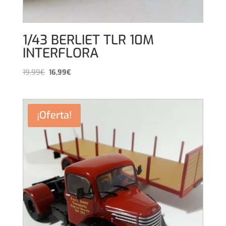
1/43 BERLIET TLR 10M
INTERFLORA
El
El
19,99
€
16,99
€
precio
precio
original
actual
era:
es:
¡Oferta!
19,99€.
16,99€.