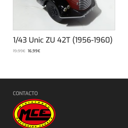
1/43 Unic ZU 42T (1956-1960)
El
El
19,99
€
16,99
€
precio
precio
original
actual
era:
es:
19,99€.
16,99€.
CONTACTO