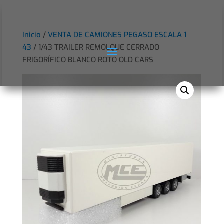
Inicio
/
VENTA DE CAMIONES PEGASO ESCALA 1
43
/ 1/43 TRAILER REMOLQUE CERRADO
FRIGORÍFICO BLANCO ROTO OLD CARS