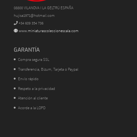
08800 VILANOVA I LA GELTRÚ ESPAÑA
hujisa1971@hotmail.com
+34 609 354 736
www.miniaturascoleccionescala.com
GARANTÍA
Compra segura SSL
Transferencia, Bizum, Tarjeta o Paypal
Envío rápido
Respeto a la privacidad
Atención al cliente
Acorde a la LOPD