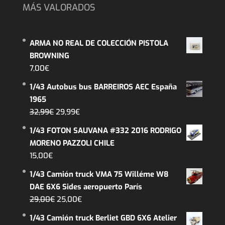
MÁS VALORADOS
ARMA NO REAL DE COLECCIÓN PISTOLA
BROWNING
7,00
€
1/43 Autobus bus BARREIROS AEC España
1965
El
El
32,99
€
29,99
€
precio
precio
1/43 FOTON SAUVANA #332 2016 RODRIGO
original
actual
MORENO PAZZOLI CHILE
era:
es:
15,00
€
32,99€.
29,99€.
1/43 Camión truck VMA 75 Willéme W8
DAE 6X6 Sides aeropuerto París
El
El
29,00
€
25,00
€
precio
precio
1/43 Camión truck Berliet GBD 6X6 Atelier
original
actual