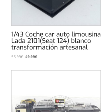
1/43 Coche car auto limousina
Lada 2101(Seat 124) blanco
transformación artesanal
El
El
55,99
€
49,99
€
precio
precio
original
actual
era:
es:
55,99€.
49,99€.