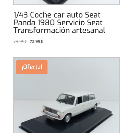
1/43 Coche car auto Seat
Panda 1980 Servicio Seat
Transformación artesanal
El
El
79,99
€
72,99
€
precio
precio
original
actual
era:
es:
¡Oferta!
79,99€.
72,99€.