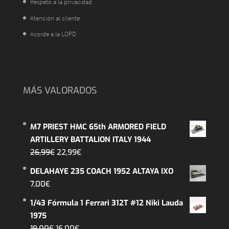
Respeto a la privacidad
Atención al cliente
Acorde a la LOPD
MÁS VALORADOS
M7 PRIEST HMC 65th ARMORED FIELD
ARTILLERY BATTALION ITALY 1944
El
El
26,99
€
22,99
€
precio
precio
DELAHAYE 235 COACH 1952 ALTAYA IXO
original
actual
7,00
€
era:
es:
1/43 Fórmula 1 Ferrari 312T #12 Niki Lauda
26,99€.
22,99€.
1975
El
El
19,00
€
16,00
€