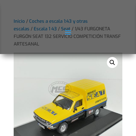
Inicio
/
Coches a escala 1:43 y otras
escalas
/
Escala 1 43
/
Seat
/ 1/43 FURGONETA
FURGÓN SEAT 132 SERVICIO COMPETICIÓN TRANSF
ARTESANAL