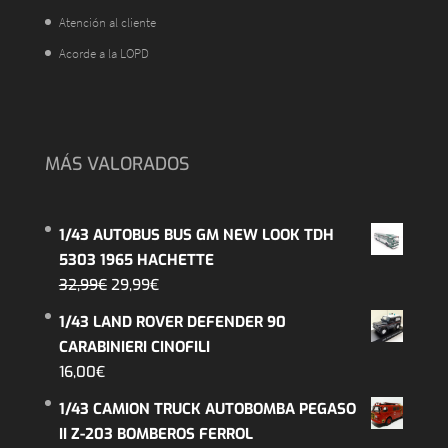
Atención al cliente
Acorde a la LOPD
MÁS VALORADOS
1/43 AUTOBUS BUS GM NEW LOOK TDH
5303 1965 HACHETTE
El
El
32,99
€
29,99
€
precio
precio
1/43 LAND ROVER DEFENDER 90
original
actual
CARABINIERI CINOFILI
era:
es:
16,00
€
32,99€.
29,99€.
1/43 CAMION TRUCK AUTOBOMBA PEGASO
II Z-203 BOMBEROS FERROL