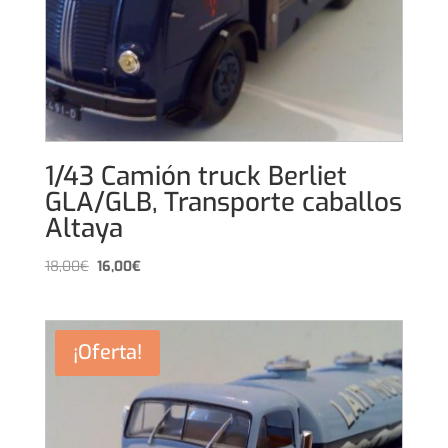
1/43 Camión truck Berliet
GLA/GLB, Transporte caballos
Altaya
El
El
18,00
€
16,00
€
precio
precio
original
actual
era:
es:
¡Oferta!
18,00€.
16,00€.