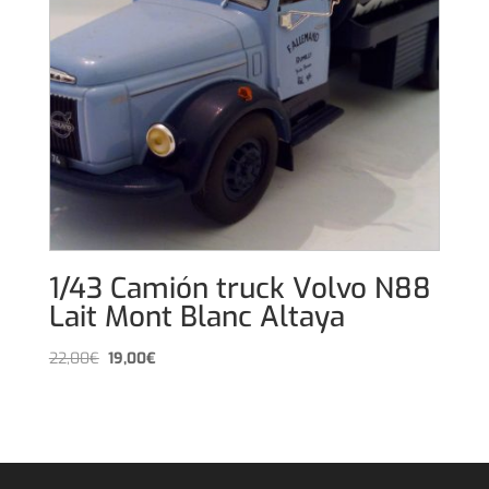
1/43 Camión truck Volvo N88
Lait Mont Blanc Altaya
El
El
22,00
€
19,00
€
precio
precio
original
actual
era:
es:
22,00€.
19,00€.