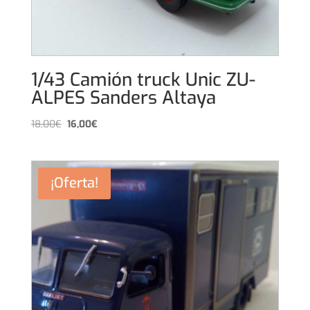
1/43 Camión truck Unic ZU-
ALPES Sanders Altaya
El
El
18,00
€
16,00
€
precio
precio
original
actual
era:
es:
¡Oferta!
18,00€.
16,00€.