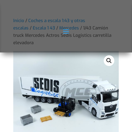
Inicio
/
Coches a escala 1:43 y otras
escalas
/
Escala 1 43
/
Mercedes
/ 1/43 Camión
truck Mercedes Actros Sedis Logistics carretilla
elevadora