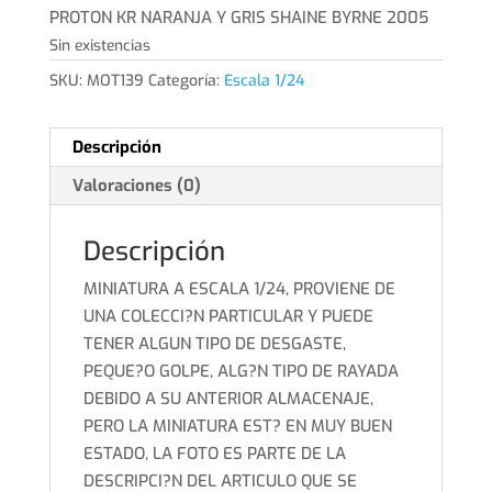
original
actual
PROTON KR NARANJA Y GRIS SHAINE BYRNE 2005
era:
es:
Sin existencias
8,00€.
6,00€.
SKU:
MOT139
Categoría:
Escala 1/24
Descripción
Valoraciones (0)
Descripción
MINIATURA A ESCALA 1/24, PROVIENE DE
UNA COLECCI?N PARTICULAR Y PUEDE
TENER ALGUN TIPO DE DESGASTE,
PEQUE?O GOLPE, ALG?N TIPO DE RAYADA
DEBIDO A SU ANTERIOR ALMACENAJE,
PERO LA MINIATURA EST? EN MUY BUEN
ESTADO, LA FOTO ES PARTE DE LA
DESCRIPCI?N DEL ARTICULO QUE SE