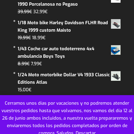
1990 Porcelanosa no Pegaso
El
El
39,99
€
32,99
€
precio
precio
1/18 Moto bike Harley Davidson FLHR Road
original
actual
King 1999 custom Maisto
era:
es:
El
El
19,99
€
18,99
€
39,99€.
32,99€.
precio
precio
1/43 Coche car auto todoterreno 4x4
original
actual
ambulancia Boys Toys
era:
es:
El
El
8,99
€
7,99
€
19,99€.
18,99€.
precio
precio
1/24 Moto motorbike Dollar V4 1933 Classic
original
actual
Editions Atlas
era:
es:
15,00
€
8,99€.
7,99€.
Cerramos unos días por vacaciones y no podremos atender
vuestros pedidos hasta que volvamos, nos vamos del día 12 al
26 de junio ambos incluidos, a nuestra vuelta prepararemos y
enviaremos todos los pedidos completados por orden de
MINIATURAS COLECCION ESCALA - 2018
compra. Saludos.
Descartar