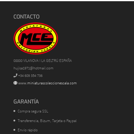
CONTACTO
08800 VILANOVA I LA GELTRÚ ESPAÑA
hujisa1971@hotmail.com
+34 609 354 736
www.miniaturascoleccionescala.com
GARANTÍA
Compra segura SSL
Transferencia, Bizum, Tarjeta o Paypal
Envío rápido