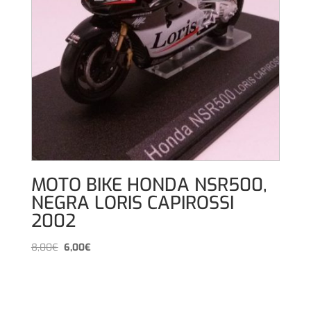
MOTO BIKE HONDA NSR500,
NEGRA LORIS CAPIROSSI
2002
El
El
8,00
€
6,00
€
precio
precio
original
actual
era:
es:
8,00€.
6,00€.