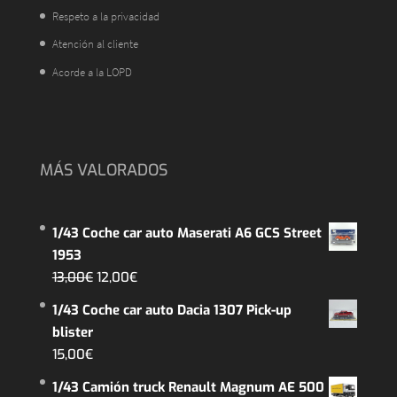
Respeto a la privacidad
Atención al cliente
Acorde a la LOPD
MÁS VALORADOS
1/43 Coche car auto Maserati A6 GCS Street
1953
El
El
13,00
€
12,00
€
precio
precio
1/43 Coche car auto Dacia 1307 Pick-up
original
actual
blister
era:
es:
15,00
€
13,00€.
12,00€.
1/43 Camión truck Renault Magnum AE 500