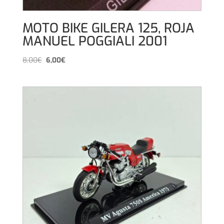
MOTO BIKE GILERA 125, ROJA
MANUEL POGGIALI 2001
El
El
8,00
€
6,00
€
precio
precio
original
actual
era:
es:
8,00€.
6,00€.