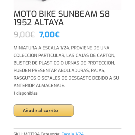
MOTO BIKE SUNBEAM S8
1952 ALTAYA
El
El
9,00
€
7,00
€
precio
precio
original
actual
MINIATURA A ESCALA 1/24. PROVIENE DE UNA
era:
es:
COLECCION PARTICULAR, LAS CAJAS DE CARTON,
9,00€.
7,00€.
BLISTER DE PLASTICO O URNAS DE PROTECCION,
PUEDEN PRESENTAR ABOLLADURAS, RAJAS,
RASGU?OS O SE?ALES DE DESGASTE DEBIDO A SU
ANTERIOR ALMACENAJE.
1 disponibles
MOTO
Añadir al carrito
BIKE
SUNBEAM
S8
SKU:
MOT194
Categoría:
Escala 1/24