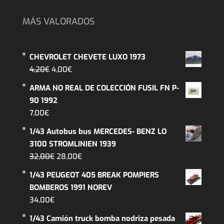
MÁS VALORADOS
CHEVROLET CHEVETE LUXO 1973
El
El
4,20
€
4,00
€
precio
precio
ARMA NO REAL DE COLECCIÓN FUSIL FN P-
original
actual
90 1992
era:
es:
7,00
€
4,20€.
4,00€.
1/43 Autobus bus MERCEDES- BENZ LO
3100 STROMLINIEN 1939
El
El
32,00
€
28,00
€
precio
precio
1/43 PEUGEOT 405 BREAK POMPIERS
original
actual
BOMBEROS 1991 NOREV
era:
es:
34,00
€
32,00€.
28,00€.
1/43 Camión truck bomba nodriza pesada