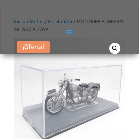
Inicio
/
Motos
/
Escala 1/24
/ MOTO BIKE SUNBEAM
S8 1952 ALTAYA
¡Oferta!