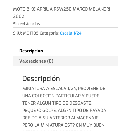
precio
precio
original
actual
MOTO BIKE APRILIA RSW250 MARCO MELANDRI
era:
es:
2002
8,00€.
6,00€.
Sin existencias
SKU:
MOT105
Categoría:
Escala 1/24
Descripción
Valoraciones (0)
Descripción
MINIATURA A ESCALA 1/24, PROVIENE DE
UNA COLECCI?N PARTICULAR Y PUEDE
TENER ALGUN TIPO DE DESGASTE,
PEQUE?O GOLPE, ALG?N TIPO DE RAYADA
DEBIDO A SU ANTERIOR ALMACENAJE,
PERO LA MINIATURA EST? EN MUY BUEN