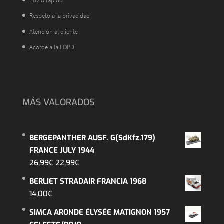
Envío rápido
Respeto a la privacidad
Atención al cliente
Acorde a la LOPD
MÁS VALORADOS
BERGEPANTHER AUSF. G(SdKfz.179)
FRANCE JULY 1944
El
El
26,99
€
22,99
€
precio
precio
BERLIET STRADAIR FRANCIA 1968
original
actual
14,00
€
era:
es:
SIMCA ARONDE ÉLYSÉE MATIGNON 1957
26,99€.
22,99€.