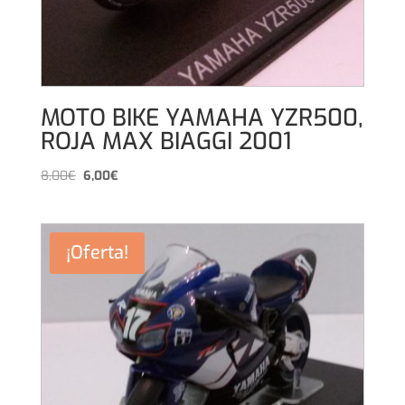
MOTO BIKE YAMAHA YZR500,
ROJA MAX BIAGGI 2001
El
El
8,00
€
6,00
€
precio
precio
original
actual
era:
es:
¡Oferta!
8,00€.
6,00€.