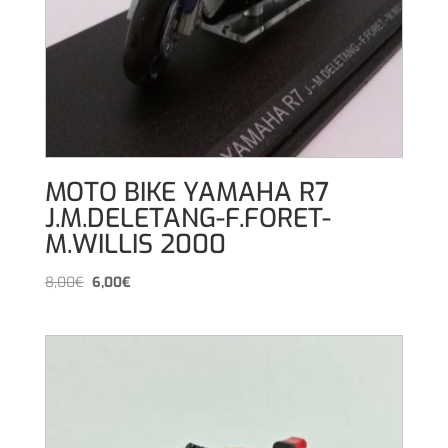
MOTO BIKE YAMAHA R7
J.M.DELETANG-F.FORET-
M.WILLIS 2000
El
El
8,00
€
6,00
€
precio
precio
original
actual
era:
es:
8,00€.
6,00€.