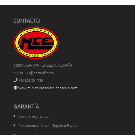
CONTACTO
08800 VILANOVA I LA GELTRÚ ESPAÑA
hujisa1971@hotmail.com
+34 609 354 736
www.miniaturascoleccionescala.com
GARANTÍA
Compra segura SSL
Transferencia, Bizum, Tarjeta o Paypal