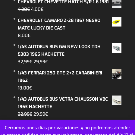
CHEVROLET CHEVETTE HATCH S/R 1.6 1981
original
actual
El
El
4,20
€
4,00
€
era:
es:
precio
precio
CHEVROLET CAMARO Z-28 1967 NEGRO
26,99€.
22,99€.
original
actual
MATE LUCKY DIE CAST
era:
es:
8,00
€
4,20€.
4,00€.
1/43 AUTOBUS BUS GM NEW LOOK TDH
5303 1965 HACHETTE
El
El
32,99
€
29,99
€
precio
precio
1/43 FERRARI 250 GTE 2+2 CARABINIERI
original
actual
1962
era:
es:
18,00
€
32,99€.
29,99€.
1/43 AUTOBUS BUS VETRA CHAUSSON VBC
1963 HACHETTE
El
El
32,99
€
29,99
€
precio
precio
Cerramos unos días por vacaciones y no podremos atender
original
actual