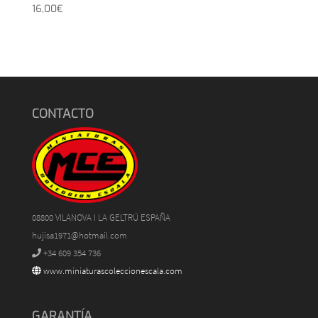
16,00
€
CONTACTO
08800 VILANOVA I LA GELTRÚ ESPAÑA
hujisa1971@hotmail.com
+34 609 354 736
www.miniaturascoleccionescala.com
GARANTÍA