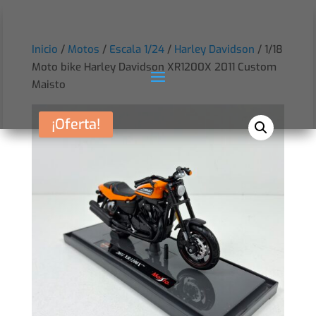
Inicio
/
Motos
/
Escala 1/24
/
Harley Davidson
/ 1/18
Moto bike Harley Davidson XR1200X 2011 Custom
Maisto
¡Oferta!