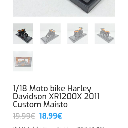
1/18 Moto bike Harley
Davidson XR1200X 2011
Custom Maisto
El
El
19,99
€
18,99
€
precio
precio