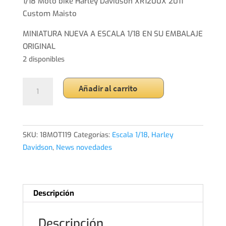
original
actual
1/18 Moto bike Harley Davidson XR1200X 2011
era:
es:
Custom Maisto
19,99€.
18,99€.
MINIATURA NUEVA A ESCALA 1/18 EN SU EMBALAJE
ORIGINAL
2 disponibles
1/18
Añadir al carrito
Moto
bike
Harley
Davidson
SKU:
18MOT119
Categorías:
Escala 1/18
,
Harley
XR1200X
Davidson
,
News novedades
2011
Custom
Maisto
Descripción
cantidad
Descripción