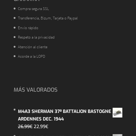
Compra segura SSL
Transferencia, Bizum, Tarjeta o Paypal
Envío rápido
Respeto a la privacidad
Atención al cliente
Acorde a la LOPD
MÁS VALORADOS
M4A3 SHERMAN 37º BATTALION BASTOGNE
ARDENNES DEC. 1944
El
El
26,99
€
22,99
€
precio
precio