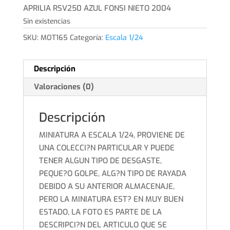
original
actual
APRILIA RSV250 AZUL FONSI NIETO 2004
era:
es:
Sin existencias
8,00€.
6,00€.
SKU:
MOT165
Categoría:
Escala 1/24
Descripción
Valoraciones (0)
Descripción
MINIATURA A ESCALA 1/24, PROVIENE DE
UNA COLECCI?N PARTICULAR Y PUEDE
TENER ALGUN TIPO DE DESGASTE,
PEQUE?O GOLPE, ALG?N TIPO DE RAYADA
DEBIDO A SU ANTERIOR ALMACENAJE,
PERO LA MINIATURA EST? EN MUY BUEN
ESTADO, LA FOTO ES PARTE DE LA
DESCRIPCI?N DEL ARTICULO QUE SE