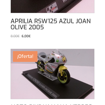
APRILIA RSW125 AZUL JOAN
OLIVE 2005
El
El
8,00
€
6,00
€
precio
precio
original
actual
era:
es:
¡Oferta!
8,00€.
6,00€.