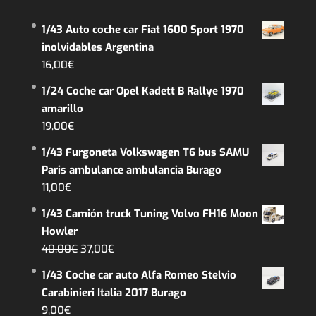
1/43 Auto coche car Fiat 1600 Sport 1970
inolvidables Argentina
16,00
€
1/24 Coche car Opel Kadett B Rallye 1970
amarillo
19,00
€
1/43 Furgoneta Volkswagen T6 bus SAMU
Paris ambulance ambulancia Burago
11,00
€
1/43 Camión truck Tuning Volvo FH16 Moon
Howler
El
El
40,00
€
37,00
€
precio
precio
1/43 Coche car auto Alfa Romeo Stelvio
original
actual
Carabinieri Italia 2017 Burago
era:
es:
9,00
€