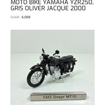
MOTO BIKE YAMAHA YZR250,
GRIS OLIVER JACQUE 2000
El
El
8,00
€
6,00
€
precio
precio
original
actual
era:
es:
8,00€.
6,00€.