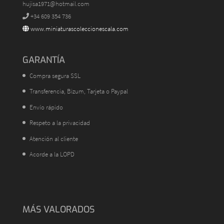
hujisa1971@hotmail.com
+34 609 354 736
www.miniaturascoleccionescala.com
GARANTÍA
Compra segura SSL
Transferencia, Bizum, Tarjeta o Paypal
Envío rápido
Respeto a la privacidad
Atención al cliente
Acorde a la LOPD
MÁS VALORADOS