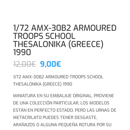
1/72 AMX-30B2 ARMOURED
TROOPS SCHOOL
THESALONIKA (GREECE)
1990
El
El
12,00
€
9,00
€
precio
precio
original
actual
1/72 AMX-30B2 ARMOURED TROOPS SCHOOL
era:
es:
THESALONIKA (GREECE) 1990
12,00€.
9,00€.
MINIATURA EN SU EMBALAJE ORIGINAL, PROVIENE
DE UNA COLECCIÓN PARTICULAR, LOS MODELOS
ESTÁN EN PERFECTO ESTADO, PERO LAS URNAS DE
METACRILATO PUEDES TENER DESGASTE,
ARAÑAZOS O ALGUNA PEQUEÑA ROTURA POR SU