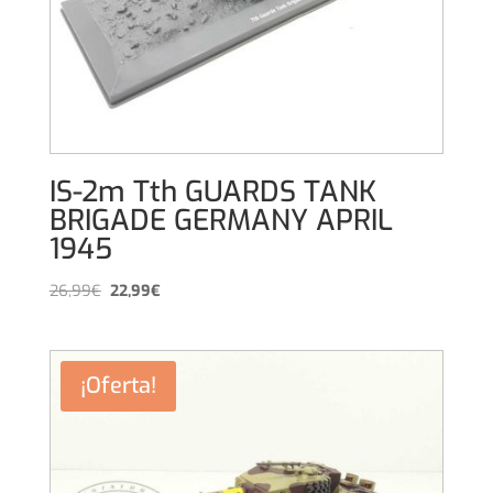
IS-2m Tth GUARDS TANK
BRIGADE GERMANY APRIL
1945
El
El
26,99
€
22,99
€
precio
precio
original
actual
era:
es:
¡Oferta!
26,99€.
22,99€.