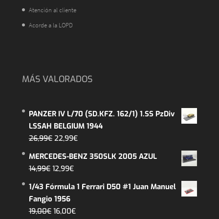
Atención al cliente
Acorde a la LOPD
MÁS VALORADOS
PANZER IV L/70 (SD.KFZ. 162/1) 1.SS PzDiv
LSSAH BELGIUM 1944
El
El
26,99
€
22,99
€
precio
precio
MERCEDES-BENZ 350SLK 2005 AZUL
original
actual
El
El
14,99
€
12,99
€
era:
es:
precio
precio
1/43 Fórmula 1 Ferrari D50 #1 Juan Manuel
26,99€.
22,99€.
original
actual
Fangio 1956
era:
es:
El
El
19,00
€
16,00
€
14,99€.
12,99€.