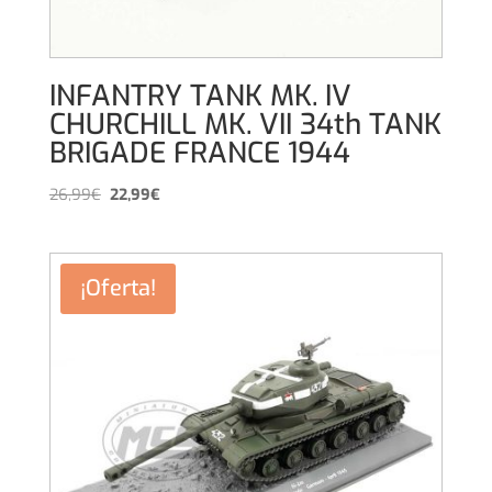
INFANTRY TANK MK. IV
CHURCHILL MK. VII 34th TANK
BRIGADE FRANCE 1944
El
El
26,99
€
22,99
€
precio
precio
original
actual
era:
es:
¡Oferta!
26,99€.
22,99€.