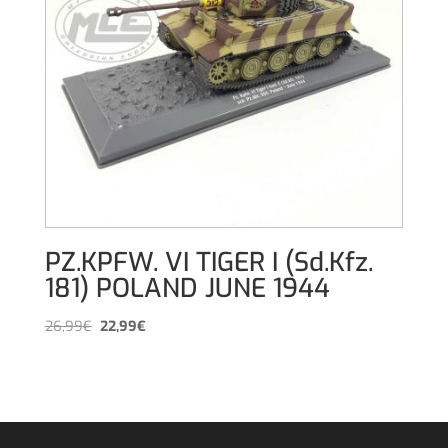
PZ.KPFW. VI TIGER I (Sd.Kfz.
181) POLAND JUNE 1944
El
El
26,99
€
22,99
€
precio
precio
original
actual
era:
es:
26,99€.
22,99€.