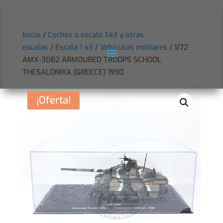
Inicio
/
Coches a escala 1:43 y otras
escalas
/
Escala 1 43
/
Vehículos militares
/ 1/72
AMX-30B2 ARMOURED TROOPS SCHOOL
THESALONIKA (GREECE) 1990
¡Oferta!