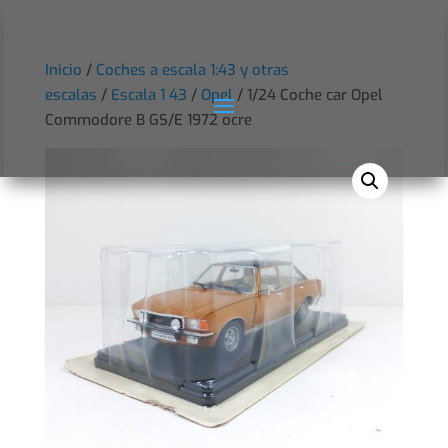
Inicio
/
Coches a escala 1:43 y otras
escalas
/
Escala 1 43
/
Opel
/ 1/24 Coche car Opel
Commodore B GS/E 1972 ocre