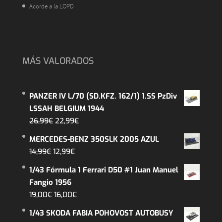
Acorde a la LOPD
MÁS VALORADOS
PANZER IV L/70 (SD.KFZ. 162/1) 1.SS PzDiv
LSSAH BELGIUM 1944
El
El
26,99
€
22,99
€
precio
precio
MERCEDES-BENZ 350SLK 2005 AZUL
original
actual
El
El
14,99
€
12,99
€
era:
es:
precio
precio
1/43 Fórmula 1 Ferrari D50 #1 Juan Manuel
26,99€.
22,99€.
original
actual
Fangio 1956
era:
es:
El
El
19,00
€
16,00
€
14,99€.
12,99€.
precio
precio
1/43 SKODA FABIA POHOVOST AUTOBUSY
original
actual