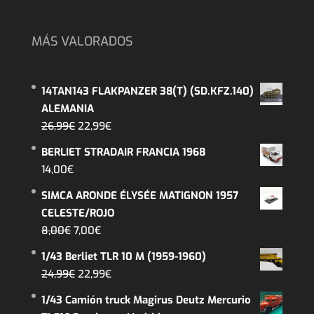
MÁS VALORADOS
14TAN143 FLAKPANZER 38(T) (SD.KFZ.140)
ALEMANIA
El
El
26,99
€
22,99
€
precio
precio
BERLIET STRADAIR FRANCIA 1968
original
actual
14,00
€
era:
es:
SIMCA ARONDE ÉLYSÉE MATIGNON 1957
26,99€.
22,99€.
CELESTE/ROJO
El
El
8,00
€
7,00
€
precio
precio
1/43 Berliet TLR 10 M (1959-1960)
original
actual
El
El
24,99
€
22,99
€
era:
es:
precio
precio
1/43 Camión truck Magirus Deutz Mercurio
8,00€.
7,00€.
original
actual