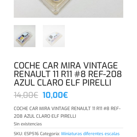
COCHE CAR MIRA VINTAGE
RENAULT 11 R11 #8 REF-208
AZUL CLARO ELF PIRELLI
El
El
14,00
€
10,00
€
precio
precio
original
actual
COCHE CAR MIRA VINTAGE RENAULT 11 R11 #8 REF-
era:
es:
208 AZUL CLARO ELF PIRELLI
14,00€.
10,00€.
Sin existencias
SKU:
ESP516
Categoría:
Miniaturas diferentes escalas