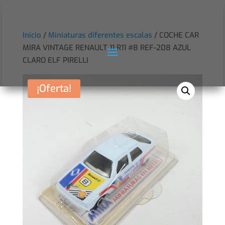
Inicio
/
Miniaturas diferentes escalas
/ COCHE CAR
MIRA VINTAGE RENAULT 11 R11 #8 REF-208 AZUL
CLARO ELF PIRELLI
¡Oferta!