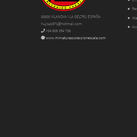
Res
08800 VILANOVA I LA GELTRÚ ESPAÑA
Ate
hujisa1971@hotmail.com
Ac
+34 609 354 736
www.miniaturascoleccionescala.com