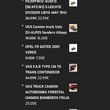
PZ.KPFW.IV AUSF.D
(SD.KFZ.161) 5.LEICHTE
DIVISION LIBYA MAY 1941
El
El
26,99
€
22,99
€
precio
precio
1/43 Camión truck Unic
original
actual
ZU-ALPES Sanders Altaya
era:
es:
El
El
18,00
€
16,00
€
26,99€.
22,99€.
precio
precio
OPEL FR GISTER 2001
original
actual
VERDE
era:
es:
El
El
8,00
€
7,00
€
18,00€.
16,00€.
precio
precio
1/43 F.A.R TYPE CM 75
original
actual
TRANS CONTENEDOR
era:
es:
El
El
24,99
€
22,99
€
8,00€.
7,00€.
precio
precio
1/43 TRUCK CAMION
original
actual
AUTOBOMBA FORESTAL
era:
es:
UNIMOG BOMBEROS ITALIA
24,99€.
22,99€.
25,00
€