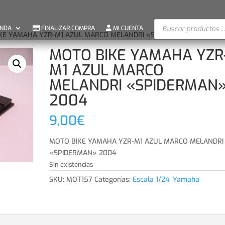
Búsqueda
ENDA
FINALIZAR COMPRA
MI CUENTA
de
KE YAMAHA YZR-M1 AZUL MARCO MELANDRI «SPIDERMAN» 2004
productos
MOTO BIKE YAMAHA YZR
M1 AZUL MARCO
MELANDRI «SPIDERMAN
2004
9,00
€
MOTO BIKE YAMAHA YZR-M1 AZUL MARCO MELANDRI
«SPIDERMAN» 2004
Sin existencias
SKU:
MOT157
Categorías:
Escala 1/24
,
Yamaha