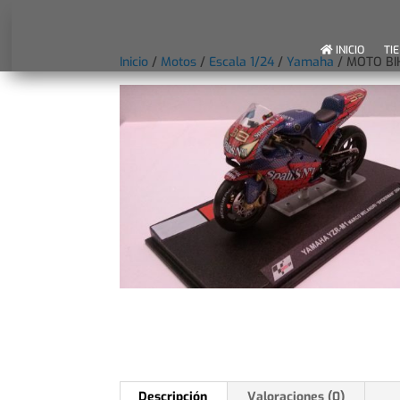
INICIO
TI
Inicio
/
Motos
/
Escala 1/24
/
Yamaha
/ MOTO BI
Descripción
Valoraciones (0)