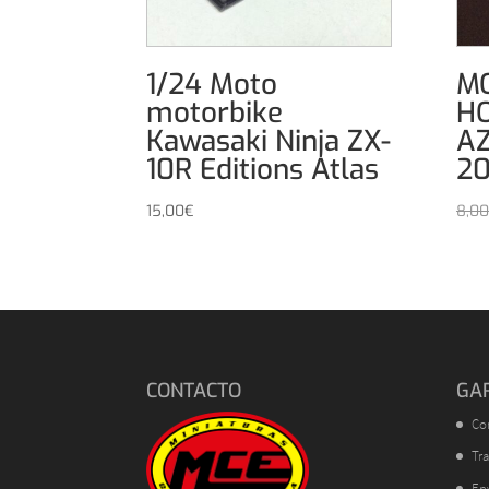
1/24 Moto
MO
motorbike
HO
Kawasaki Ninja ZX-
AZ
10R Editions Atlas
20
15,00
€
8,00
CONTACTO
GA
Co
Tra
En