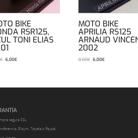
TO BIKE
MOTO BIKE
NDA RSR125,
APRILIA RS125
UL TONI ELIAS
ARNAUD VINCE
01
2002
El
El
El
El
€
6,00
€
8,00
€
6,00
€
precio
precio
precio
precio
original
actual
original
actual
era:
es:
era:
es:
8,00€.
6,00€.
8,00€.
6,00€.
RANTÍA
mpra segura SSL
nsferencia, Bizum, Tarjeta o Paypal
vío rápido