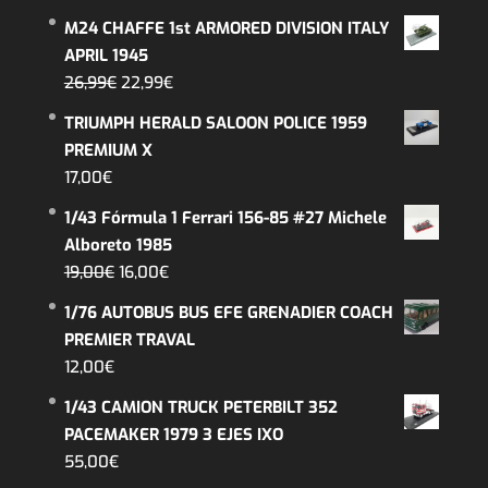
M24 CHAFFE 1st ARMORED DIVISION ITALY
APRIL 1945
El
El
26,99
€
22,99
€
precio
precio
TRIUMPH HERALD SALOON POLICE 1959
original
actual
PREMIUM X
era:
es:
17,00
€
26,99€.
22,99€.
1/43 Fórmula 1 Ferrari 156-85 #27 Michele
Alboreto 1985
El
El
19,00
€
16,00
€
precio
precio
1/76 AUTOBUS BUS EFE GRENADIER COACH
original
actual
PREMIER TRAVAL
era:
es:
12,00
€
19,00€.
16,00€.
1/43 CAMION TRUCK PETERBILT 352
PACEMAKER 1979 3 EJES IXO
55,00
€