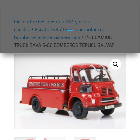
Inicio
/
Coches a escala 1:43 y otras
escalas
/
Escala 1 43
/
Policía ambulancia
bomberos asistencia servicios
/ 1/43 CAMION
TRUCK SAVA S-66 BOMBEROS TERUEL SALVAT