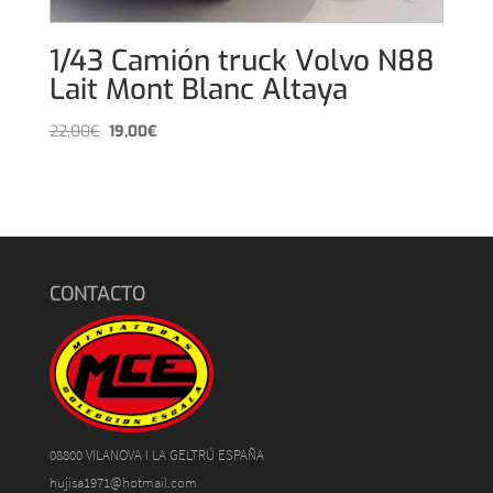
1/43 Camión truck Volvo N88
Lait Mont Blanc Altaya
El
El
22,00
€
19,00
€
precio
precio
original
actual
era:
es:
22,00€.
19,00€.
CONTACTO
08800 VILANOVA I LA GELTRÚ ESPAÑA
hujisa1971@hotmail.com