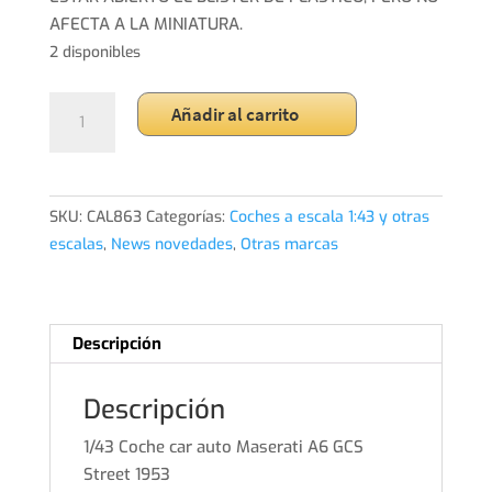
AFECTA A LA MINIATURA.
2 disponibles
1/43
Añadir al carrito
Coche
car
auto
Maserati
SKU:
CAL863
Categorías:
Coches a escala 1:43 y otras
A6
escalas
,
News novedades
,
Otras marcas
GCS
Street
1953
Descripción
cantidad
Descripción
1/43 Coche car auto Maserati A6 GCS
Street 1953