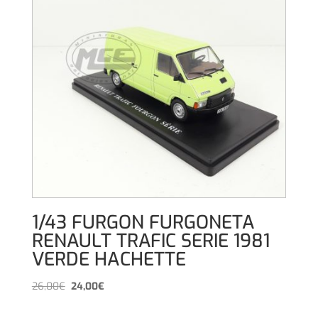
1/43 FURGON FURGONETA
RENAULT TRAFIC SERIE 1981
VERDE HACHETTE
El
El
26,00
€
24,00
€
precio
precio