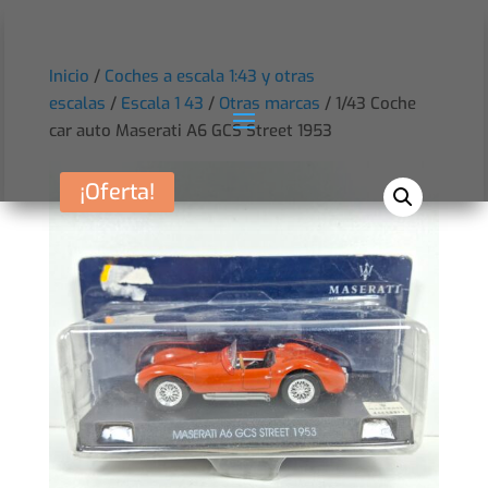
Inicio
/
Coches a escala 1:43 y otras
escalas
/
Escala 1 43
/
Otras marcas
/ 1/43 Coche
car auto Maserati A6 GCS Street 1953
¡Oferta!