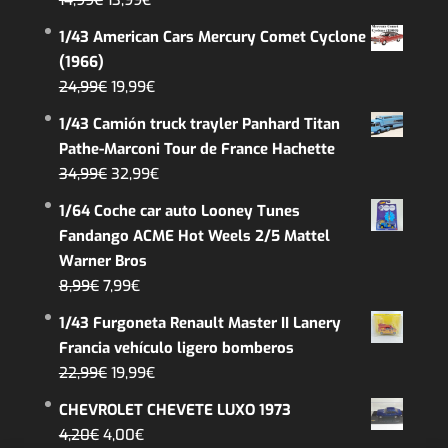
precio
precio
1/43 American Cars Mercury Comet Cyclone
original
actual
(1966)
era:
es:
El
El
24,99
€
19,99
€
14,99€.
13,99€.
precio
precio
1/43 Camión truck trayler Panhard Titan
original
actual
Pathe-Marconi Tour de France Hachette
era:
es:
El
El
34,99
€
32,99
€
24,99€.
19,99€.
precio
precio
1/64 Coche car auto Looney Tunes
original
actual
Fandango ACME Hot Weels 2/5 Mattel
era:
es:
Warner Bros
34,99€.
32,99€.
El
El
8,99
€
7,99
€
precio
precio
1/43 Furgoneta Renault Master II Lanery
original
actual
Francia vehículo ligero bomberos
era:
es:
El
El
22,99
€
19,99
€
8,99€.
7,99€.
precio
precio
CHEVROLET CHEVETE LUXO 1973
original
actual
El
El
4,20
€
4,00
€
era:
es: