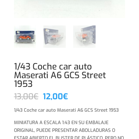
1/43 Coche car auto
Maserati A6 GCS Street
1953
El
El
13,00
€
12,00
€
precio
precio
original
actual
1/43 Coche car auto Maserati A6 GCS Street 1953
era:
es:
MINIATURA A ESCALA 1:43 EN SU EMBALAJE
13,00€.
12,00€.
ORIGINAL, PUEDE PRESENTAR ABOLLADURAS O
ESTAR ABIERTO EL BLISTER DE PLÁSTICO, PERO NO