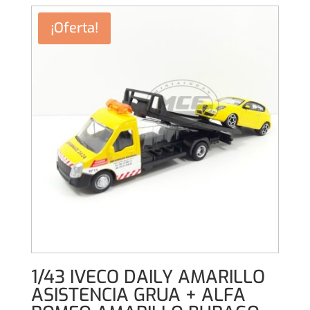
original
actual
era:
es:
¡Oferta!
26,00€.
24,00€.
1/43 IVECO DAILY AMARILLO
ASISTENCIA GRUA + ALFA