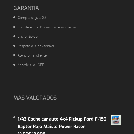
GARANTÍA
Compra segura SSL
Transferencia, Bizum, Tarjeta o Paypal
Envío rápido
Respeto a la privacidad
Atención al cliente
Acorde a la LOPD
MÁS VALORADOS
1/43 Coche car auto 4x4 Pickup Ford F-150
Raptor Rojo Maisto Power Racer
El
El
14,99
€
13,99
€