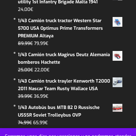
utility 1st Infantry Brigade Malta 1941
era:
es:
24,00
€
39,99€.
32,99€.
1/43 Camión truck tractor Western Star
5700 USA Optimus Prime Transformers
PREMIUM Altaya
El
El
89,99
€
79,99
€
precio
precio
1/43 Camión truck Magirus Deutz Alemania
original
actual
bomberos Hachette
era:
es:
El
El
25,00
€
22,00
€
89,99€.
79,99€.
precio
precio
1/43 Camión truck trayler Kenworth T2000
original
actual
2011 Nascar Team Rusty Wallace USA
era:
es:
El
El
39,99
€
36,99
€
25,00€.
22,00€.
precio
precio
1/43 Autobús bus MTB 82 D Russische
original
actual
USSSR Soviet Trolleybus OVP
era:
es:
El
El
74,99
€
65,99
€
39,99€.
36,99€.
precio
precio