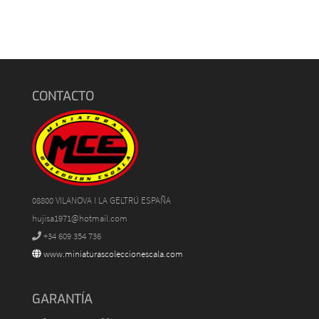
CONTACTO
08800 VILANOVA I LA GELTRÚ ESPAÑA
hujisa1971@hotmail.com
+34 609 354 736
www.miniaturascoleccionescala.com
GARANTÍA