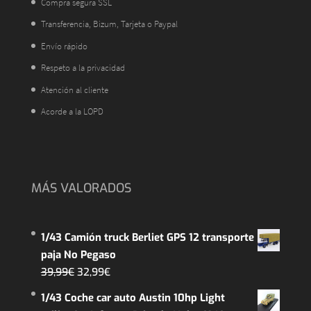
Compra segura SSL
Transferencia, Bizum, Tarjeta o Paypal
Envío rápido
Respeto a la privacidad
Atención al cliente
Acorde a la LOPD
MÁS VALORADOS
1/43 Camión truck Berliet GPS 12 transporte
paja No Pegaso
El
El
39,99
€
32,99
€
precio
precio
1/43 Coche car auto Austin 10hp Light
original
actual