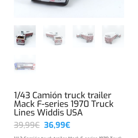
1/43 Camión truck trailer
Mack F-series 1970 Truck
Lines Widdis USA
El
El
39,99
€
36,99
€
precio
precio