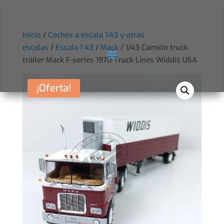
Inicio
/
Coches a escala 1:43 y otras
escalas
/
Escala 1 43
/
Mack
/ 1/43 Camión truck
trailer Mack F-series 1970 Truck Lines Widdis USA
¡Oferta!