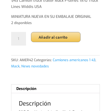
original
actual
1/43 Camión truck trailer Mack F-series 1970 Truck
era:
es:
Lines Widdis USA
39,99€.
36,99€.
MINIATURA NUEVA EN SU EMBALAJE ORIGINAL
2 disponibles
1/43
Añadir al carrito
Camión
truck
trailer
Mack
SKU:
AMER42
Categorías:
Camiones americanos 1 43
,
F-
Mack
,
News novedades
series
1970
Truck
Descripción
Lines
Widdis
Descripción
USA
cantidad