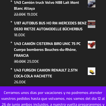
1/43 Camión truck Volvo N88 Lait Mont
Blanc Altaya
El
El
22,00
€
19,00
€
precio
precio
1/87 AUTOBUS BUS HO RM MERCEDES BENZ
original
actual
O530 RIETZE AUTOMODELLE BÜCHERBUS
era:
es:
18,00
€
22,00€.
19,00€.
1/43 CAMIÓN CISTERNA BIRO UNIC 75 PC
Cuerpo bomberos Bouches-du-Rhône,
FRANCIA
El
El
30,00
€
25,00
€
precio
precio
1/43 FURGON CAMION RENAULT 2,5TN
original
actual
COCA-COLA HACHETTE
era:
es:
26,00
€
30,00€.
25,00€.
Cerramos unos días por vacaciones y no podremos atender
vuestros pedidos hasta que volvamos, nos vamos del día 12 al
26 de junio ambos incluidos, a nuestra vuelta prepararemos y