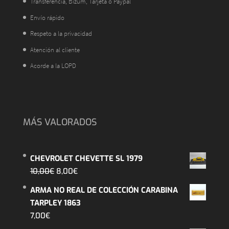
Transferencia, Bizum, Tarjeta o Paypal
Envío rápido
Respeto a la privacidad
Atención al cliente
Acorde a la LOPD
MÁS VALORADOS
CHEVROLET CHEVETTE SL 1979
El
El
10,00
€
8,00
€
precio
precio
ARMA NO REAL DE COLECCIÓN CARABINA
original
actual
TARPLEY 1863
era:
es:
7,00
€
10,00€.
8,00€.