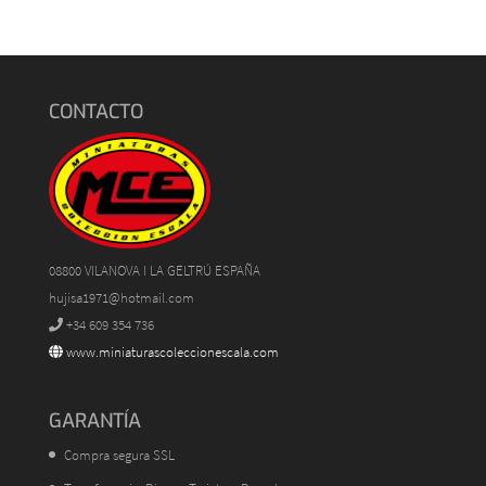
CONTACTO
08800 VILANOVA I LA GELTRÚ ESPAÑA
hujisa1971@hotmail.com
+34 609 354 736
www.miniaturascoleccionescala.com
GARANTÍA
Compra segura SSL