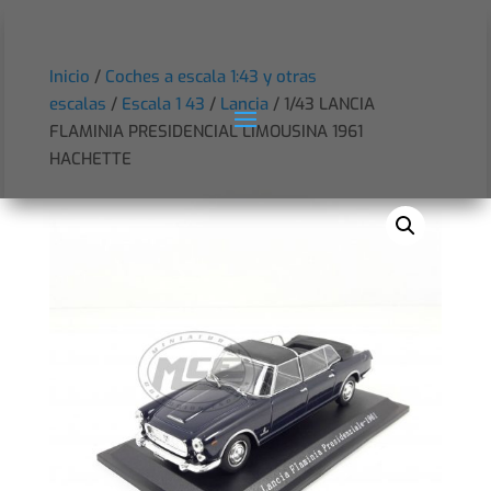
Inicio
/
Coches a escala 1:43 y otras
escalas
/
Escala 1 43
/
Lancia
/ 1/43 LANCIA
FLAMINIA PRESIDENCIAL LIMOUSINA 1961
HACHETTE