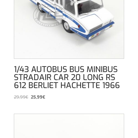
1/43 AUTOBUS BUS MINIBUS
STRADAIR CAR 20 LONG RS
612 BERLIET HACHETTE 1966
El
El
29,99
€
25,99
€
precio
precio
original
actual
era:
es:
29,99€.
25,99€.