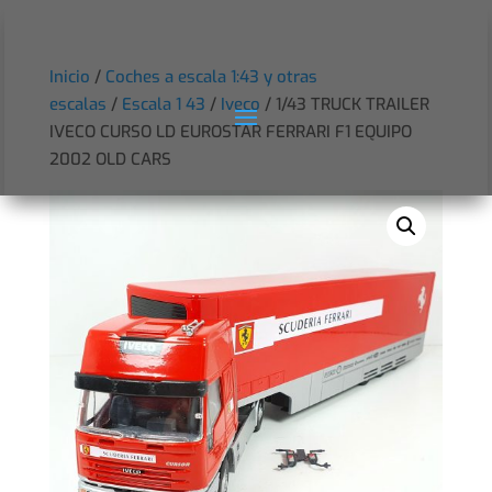
Inicio
/
Coches a escala 1:43 y otras
escalas
/
Escala 1 43
/
Iveco
/ 1/43 TRUCK TRAILER
IVECO CURSO LD EUROSTAR FERRARI F1 EQUIPO
2002 OLD CARS