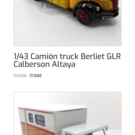
1/43 Camión truck Berliet GLR
Calberson Altaya
El
El
19,00
€
17,00
€
precio
precio
original
actual
era:
es:
19,00€.
17,00€.