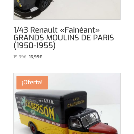
1/43 Renault «Fainéant»
GRANDS MOULINS DE PARIS
(1950-1955)
El
El
19,99
€
16,99
€
precio
precio
original
actual
era:
es:
¡Oferta!
19,99€.
16,99€.