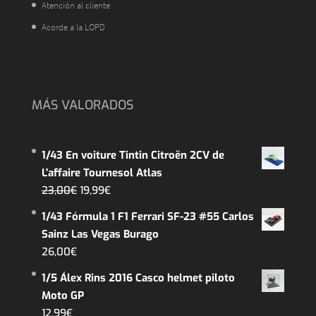
Atención al cliente
Acorde a la LOPD
MÁS VALORADOS
1/43 En voiture Tintin Citroën 2CV de
L'affaire Tournesol Atlas
El
El
23,00
€
19,99
€
precio
precio
1/43 Fórmula 1 F1 Ferrari SF-23 #55 Carlos
original
actual
Sainz Las Vegas Burago
era:
es:
26,00
€
23,00€.
19,99€.
1/5 Álex Rins 2016 Casco helmet piloto
Moto GP
12,99
€