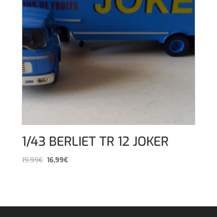
1/43 BERLIET TR 12 JOKER
El
El
19,99
€
16,99
€
precio
precio
original
actual
era:
es:
19,99€.
16,99€.