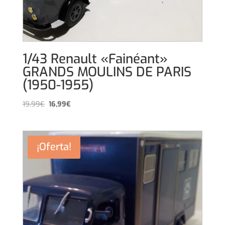
1/43 Renault «Fainéant»
GRANDS MOULINS DE PARIS
(1950-1955)
El
El
19,99
€
16,99
€
precio
precio
original
actual
era:
es:
¡Oferta!
19,99€.
16,99€.