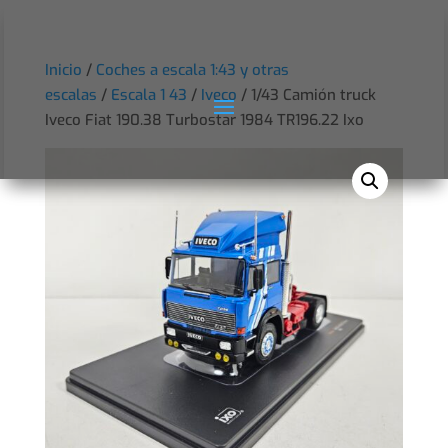
Inicio
/
Coches a escala 1:43 y otras
escalas
/
Escala 1 43
/
Iveco
/ 1/43 Camión truck
Iveco Fiat 190.38 Turbostar 1984 TR196.22 Ixo