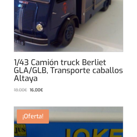
1/43 Camión truck Berliet
GLA/GLB, Transporte caballos
Altaya
El
El
18,00
€
16,00
€
precio
precio
original
actual
era:
es:
¡Oferta!
18,00€.
16,00€.