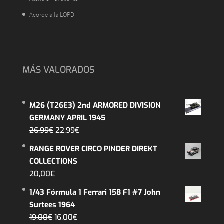
Acorde a la LOPD
MÁS VALORADOS
M26 (T26E3) 2nd ARMORED DIVISION
GERMANY APRIL 1945
El
El
26,99
€
22,99
€
precio
precio
RANGE ROVER CIRCO PINDER DIREKT
original
actual
COLLECTIONS
era:
es:
20,00
€
26,99€.
22,99€.
1/43 Fórmula 1 Ferrari 158 F1 #7 John
Surtees 1964
El
El
19,00
€
16,00
€