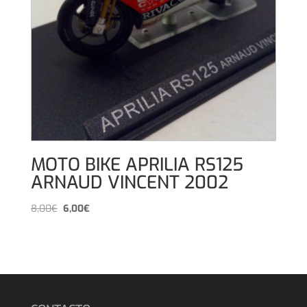
MOTO BIKE APRILIA RS125
ARNAUD VINCENT 2002
El
El
8,00
€
6,00
€
precio
precio
original
actual
era:
es:
8,00€.
6,00€.