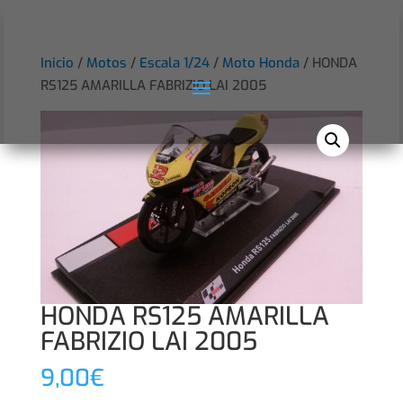
Inicio
/
Motos
/
Escala 1/24
/
Moto Honda
/ HONDA
RS125 AMARILLA FABRIZIO LAI 2005
HONDA RS125 AMARILLA
FABRIZIO LAI 2005
9,00
€