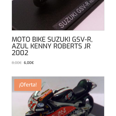
MOTO BIKE SUZUKI GSV-R,
AZUL KENNY ROBERTS JR
2002
El
El
8,00
€
6,00
€
precio
precio
original
actual
era:
es:
¡Oferta!
8,00€.
6,00€.