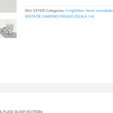
TRUCK
FREIGHTLINER
SKU:
EXT691
Categorías:
Freightliner
,
News novedade
COE
VENTA DE CAMIONES PEGASO ESCALA 1 43
1976
PLATA
SILVER
IXOTR084
cantidad
6 PLATA SILVER IXOTR084