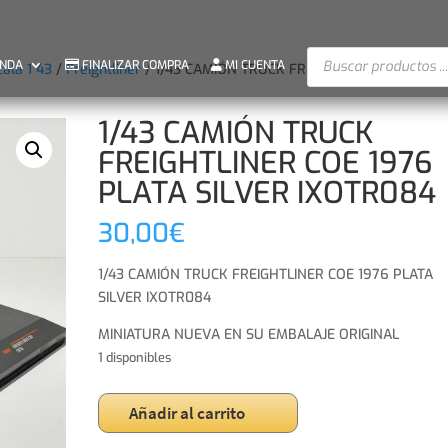
Búsqueda
ENDA
FINALIZAR COMPRA
MI CUENTA
cala 1 43
/
Freightliner
/ 1/43 CAMIÓN TRUCK FREIGHTLINER COE 1976
de
productos
1/43 CAMIÓN TRUCK
FREIGHTLINER COE 1976
PLATA SILVER IXOTR084
30,00
€
1/43 CAMIÓN TRUCK FREIGHTLINER COE 1976 PLATA
SILVER IXOTR084
MINIATURA NUEVA EN SU EMBALAJE ORIGINAL
1 disponibles
1/43
Añadir al carrito
CAMIÓN