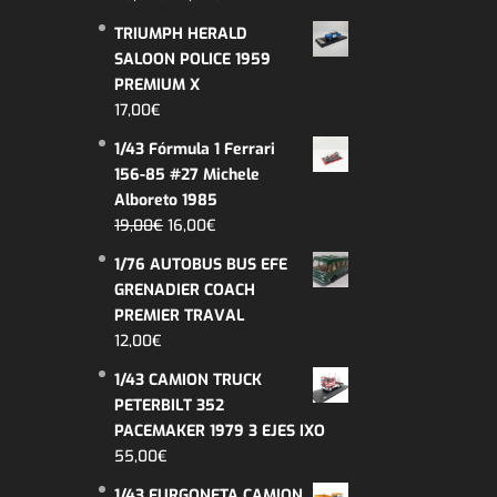
precio
precio
TRIUMPH HERALD
original
actual
SALOON POLICE 1959
era:
es:
PREMIUM X
26,99€.
22,99€.
17,00
€
1/43 Fórmula 1 Ferrari
156-85 #27 Michele
Alboreto 1985
El
El
19,00
€
16,00
€
precio
precio
1/76 AUTOBUS BUS EFE
original
actual
GRENADIER COACH
era:
es:
PREMIER TRAVAL
19,00€.
16,00€.
12,00
€
1/43 CAMION TRUCK
PETERBILT 352
PACEMAKER 1979 3 EJES IXO
55,00
€
1/43 FURGONETA CAMION