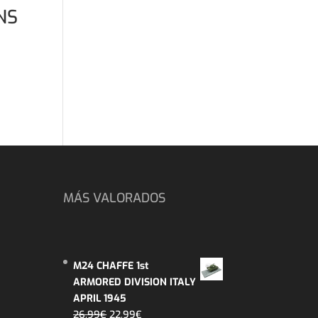
NS
MÁS VALORADOS
M24 CHAFFE 1st
ARMORED DIVISION ITALY
APRIL 1945
El
El
26,99
€
22,99
€