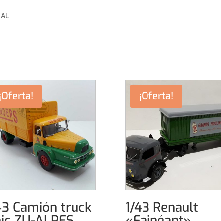
NAL
¡Oferta!
¡Oferta!
43 Camión truck
1/43 Renault
ic ZU-ALPES
«Fainéant»