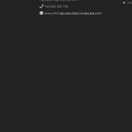
Ac
+34 609 354 736
www.miniaturascoleccionescala.com