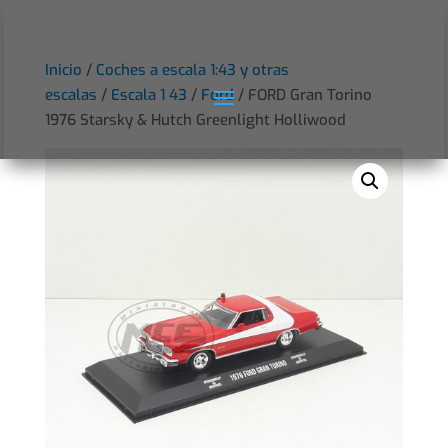
Inicio
/
Coches a escala 1:43 y otras
escalas
/
Escala 1 43
/
Ford
/ FORD Gran Torino
1976 Starsky & Hutch Greenlight Holliwood