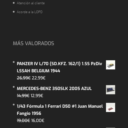
Atención al cliente
Acorde a la LOPD
MÁS VALORADOS
PANZER IV L/70 (SD.KFZ. 162/1) 1.SS PzDiv
LSSAH BELGIUM 1944
El
El
26,99
€
22,99
€
precio
precio
MERCEDES-BENZ 350SLK 2005 AZUL
original
actual
El
El
14,99
€
12,99
€
era:
es:
precio
precio
1/43 Fórmula 1 Ferrari D50 #1 Juan Manuel
26,99€.
22,99€.
original
actual
Fangio 1956
era:
es:
El
El
19,00
€
16,00
€
14,99€.
12,99€.
precio
precio