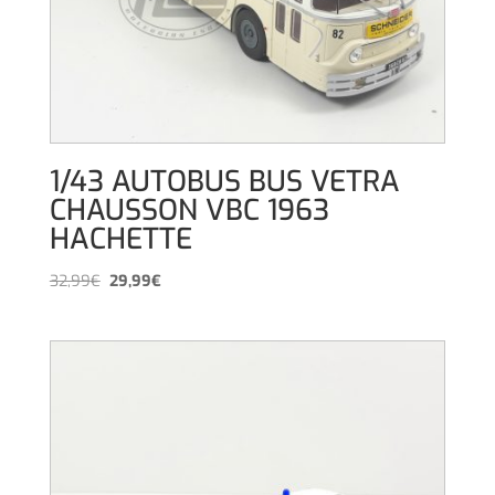
1/43 AUTOBUS BUS VETRA
CHAUSSON VBC 1963
HACHETTE
El
El
32,99
€
29,99
€
precio
precio
original
actual
era:
es:
32,99€.
29,99€.