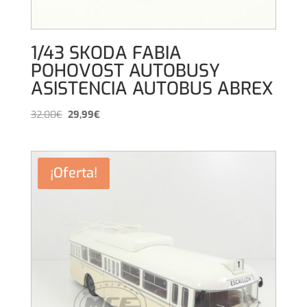
1/43 SKODA FABIA
POHOVOST AUTOBUSY
ASISTENCIA AUTOBUS ABREX
El
El
32,00
€
29,99
€
precio
precio
original
actual
era:
es:
¡Oferta!
32,00€.
29,99€.