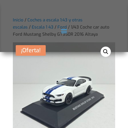
Inicio
/
Coches a escala 1:43 y otras
escalas
/
Escala 1 43
/
Ford
/ 1/43 Coche car auto
Ford Mustang Shelby GT350R 2016 Altaya
¡Oferta!