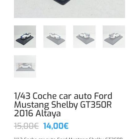
1/43 Coche car auto Ford
Mustang Shelby GT350R
2016 Altaya
El
El
15,00
€
14,00
€
precio
precio