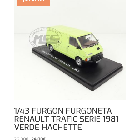
1/43 FURGON FURGONETA
RENAULT TRAFIC SERIE 1981
VERDE HACHETTE
El
El
26,00
€
24,00
€