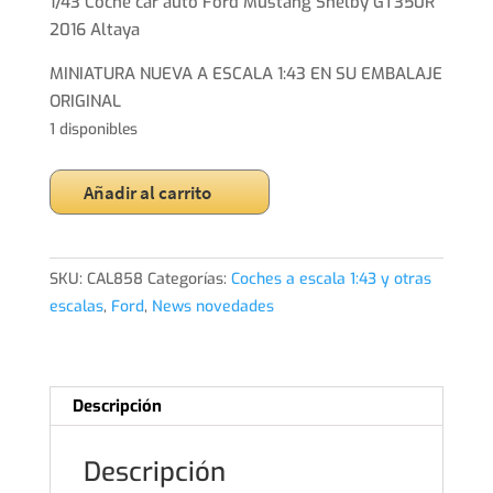
original
actual
1/43 Coche car auto Ford Mustang Shelby GT350R
era:
es:
2016 Altaya
15,00€.
14,00€.
MINIATURA NUEVA A ESCALA 1:43 EN SU EMBALAJE
ORIGINAL
1 disponibles
1/43
Añadir al carrito
Coche
car
auto
SKU:
CAL858
Categorías:
Coches a escala 1:43 y otras
Ford
escalas
,
Ford
,
News novedades
Mustang
Shelby
GT350R
2016
Descripción
Altaya
cantidad
Descripción