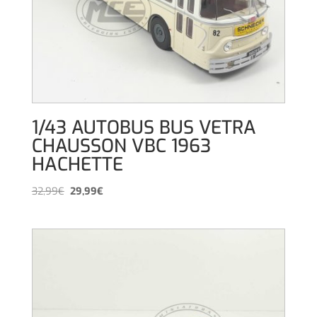
1/43 AUTOBUS BUS VETRA
CHAUSSON VBC 1963
HACHETTE
El
El
32,99
€
29,99
€
precio
precio
original
actual
era:
es:
32,99€.
29,99€.