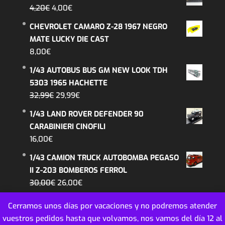
original
actual
El
El
4,20
€
4,00
€
era:
es:
precio
precio
CHEVROLET CAMARO Z-28 1967 NEGRO
26,99€.
22,99€.
original
actual
MATE LUCKY DIE CAST
era:
es:
8,00
€
4,20€.
4,00€.
1/43 AUTOBUS BUS GM NEW LOOK TDH
5303 1965 HACHETTE
El
El
32,99
€
29,99
€
precio
precio
1/43 LAND ROVER DEFENDER 90
original
actual
CARABINIERI CINOFILI
era:
es:
16,00
€
32,99€.
29,99€.
1/43 CAMION TRUCK AUTOBOMBA PEGASO
II Z-203 BOMBEROS FERROL
El
El
30,00
€
26,00
€
precio
precio
Cerramos unos días por vacaciones y no podremos atender
original
actual
vuestros pedidos hasta que volvamos, nos vamos del día 12 al
era:
es: