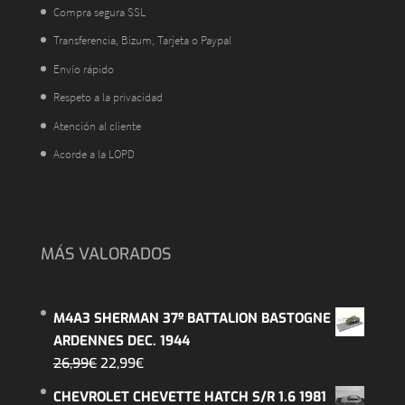
Compra segura SSL
Transferencia, Bizum, Tarjeta o Paypal
Envío rápido
Respeto a la privacidad
Atención al cliente
Acorde a la LOPD
MÁS VALORADOS
M4A3 SHERMAN 37º BATTALION BASTOGNE
ARDENNES DEC. 1944
El
El
26,99
€
22,99
€
precio
precio
CHEVROLET CHEVETTE HATCH S/R 1.6 1981