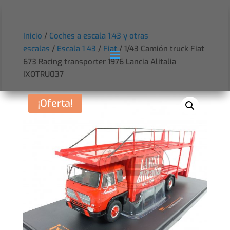
Inicio
/
Coches a escala 1:43 y otras
escalas
/
Escala 1 43
/
Fiat
/ 1/43 Camión truck Fiat
673 Racing transporter 1976 Lancia Alitalia
IXOTRU037
¡Oferta!