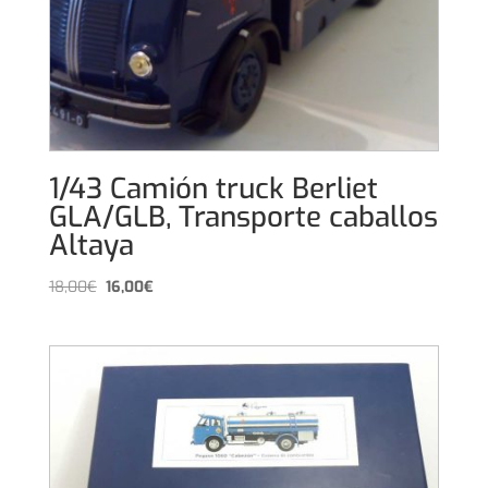
1/43 Camión truck Berliet
GLA/GLB, Transporte caballos
Altaya
El
El
18,00
€
16,00
€
precio
precio
original
actual
era:
es:
18,00€.
16,00€.