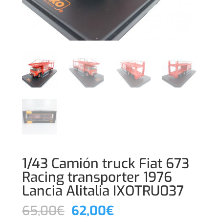
1/43 Camión truck Fiat 673
Racing transporter 1976
Lancia Alitalia IXOTRU037
El
El
65,00
€
62,00
€