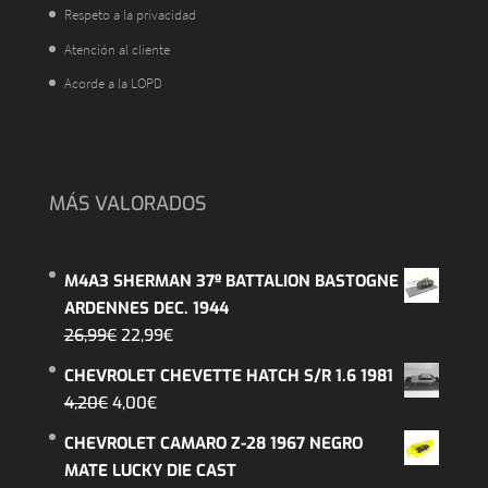
Respeto a la privacidad
Atención al cliente
Acorde a la LOPD
MÁS VALORADOS
M4A3 SHERMAN 37º BATTALION BASTOGNE
ARDENNES DEC. 1944
El
El
26,99
€
22,99
€
precio
precio
CHEVROLET CHEVETTE HATCH S/R 1.6 1981
original
actual
El
El
4,20
€
4,00
€
era:
es:
precio
precio
CHEVROLET CAMARO Z-28 1967 NEGRO
26,99€.
22,99€.
original
actual
MATE LUCKY DIE CAST
era:
es: