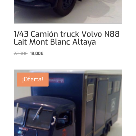
1/43 Camión truck Volvo N88
Lait Mont Blanc Altaya
El
El
22,00
€
19,00
€
precio
precio
original
actual
era:
es:
¡Oferta!
22,00€.
19,00€.