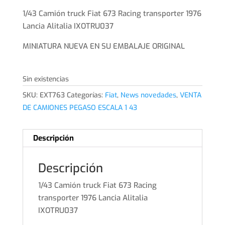
precio
precio
original
actual
1/43 Camión truck Fiat 673 Racing transporter 1976
era:
es:
Lancia Alitalia IXOTRU037
65,00€.
62,00€.
MINIATURA NUEVA EN SU EMBALAJE ORIGINAL
Sin existencias
SKU:
EXT763
Categorías:
Fiat
,
News novedades
,
VENTA
DE CAMIONES PEGASO ESCALA 1 43
Descripción
Descripción
1/43 Camión truck Fiat 673 Racing
transporter 1976 Lancia Alitalia
IXOTRU037