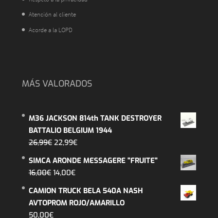
Atención al cliente
Acorde a la LOPD
MÁS VALORADOS
M36 JACKSON 814th TANK DESTROYER
BATTALIO BELGIUM 1944
El
El
26,99
€
22,99
€
precio
precio
SIMCA ARONDE MESSAGERE "FRUITE"
original
actual
El
El
16,00
€
14,00
€
era:
es:
precio
precio
CAMION TRUCK BELA 540A NASH
26,99€.
22,99€.
original
actual
AVTOPROM ROJO/AMARILLO
era:
es:
50,00
€