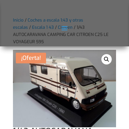
Inicio
/
Coches a escala 1:43 y otras
escalas
/
Escala 1 43
/
Citroen
/ 1/43
AUTOCARAVANA CAMPING CAR CITROEN C25 LE
VOYAGEUR 595
¡Oferta!