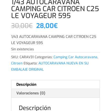
1/43 AUTOCARAVANA
CAMPING CAR CITROEN C25
LE VOYAGEUR 595
El
El
30,00
€
28,00
€
precio
precio
original
actual
1/43 AUTOCARAVANA CAMPING CAR CITROEN C25
era:
es:
LE VOYAGEUR 595
30,00€.
28,00€.
Sin existencias
SKU:
CARAV31
Categorías:
Camping Car Autocaravana
,
Citroen
Etiqueta:
AUTOCARAVANA NUEVA EN SU
EMBALAJE ORIGINAL
Descripción
Valoraciones (0)
Descripción