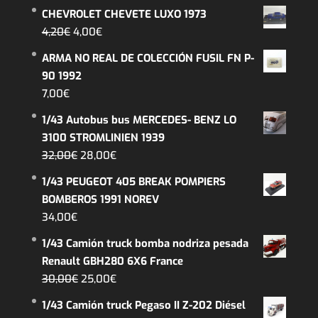
CHEVROLET CHEVETE LUXO 1973
El
El
4,20
€
4,00
€
precio
precio
ARMA NO REAL DE COLECCIÓN FUSIL FN P-
original
actual
90 1992
era:
es:
7,00
€
4,20€.
4,00€.
1/43 Autobus bus MERCEDES- BENZ LO
3100 STROMLINIEN 1939
El
El
32,00
€
28,00
€
precio
precio
1/43 PEUGEOT 405 BREAK POMPIERS
original
actual
BOMBEROS 1991 NOREV
era:
es:
34,00
€
32,00€.
28,00€.
1/43 Camión truck bomba nodriza pesada
Renault GBH280 6X6 France
El
El
30,00
€
25,00
€
precio
precio
1/43 Camión truck Pegaso II Z-202 Diésel
original
actual