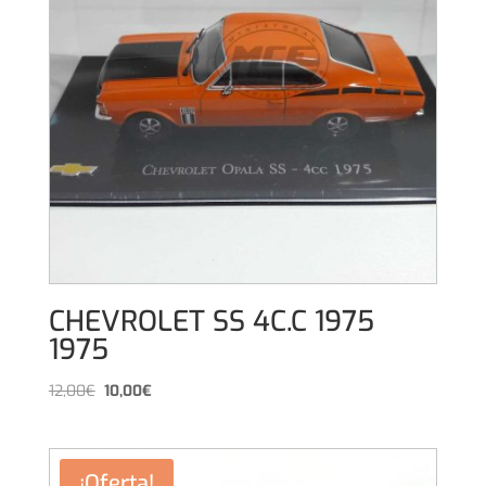
CHEVROLET SS 4C.C 1975
1975
El
El
12,00
€
10,00
€
precio
precio
original
actual
era:
es:
¡Oferta!