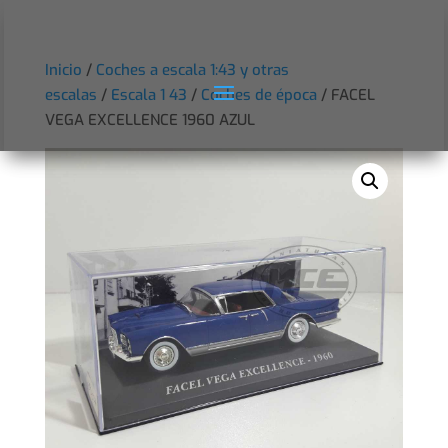
Inicio
/
Coches a escala 1:43 y otras
escalas
/
Escala 1 43
/
Coches de época
/ FACEL
VEGA EXCELLENCE 1960 AZUL