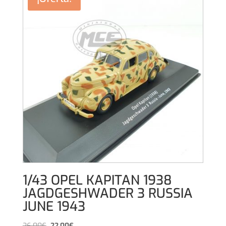
12,00€.
10,00€.
1/43 OPEL KAPITAN 1938
JAGDGESHWADER 3 RUSSIA
JUNE 1943
El
El
26,00
€
22,00
€