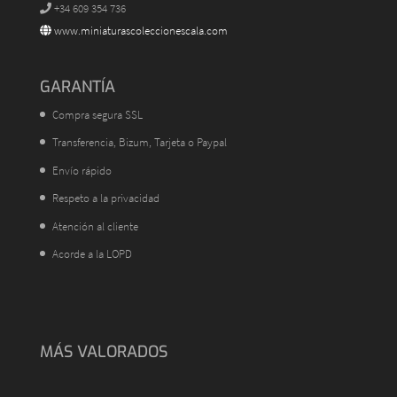
+34 609 354 736
www.miniaturascoleccionescala.com
GARANTÍA
Compra segura SSL
Transferencia, Bizum, Tarjeta o Paypal
Envío rápido
Respeto a la privacidad
Atención al cliente
Acorde a la LOPD
MÁS VALORADOS