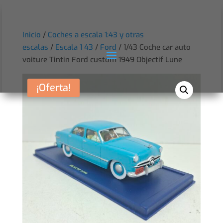
Inicio
/
Coches a escala 1:43 y otras
escalas
/
Escala 1 43
/
Ford
/ 1/43 Coche car auto
voiture Tintin Ford custom 1949 Objectif Lune
¡Oferta!