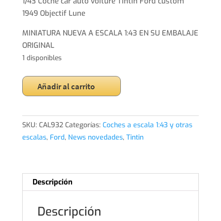
original
actual
1/43 Coche car auto voiture Tintin Ford custom
era:
es:
1949 Objectif Lune
22,99€.
19,99€.
MINIATURA NUEVA A ESCALA 1:43 EN SU EMBALAJE
ORIGINAL
1 disponibles
1/43
Añadir al carrito
Coche
car
auto
SKU:
CAL932
Categorías:
Coches a escala 1:43 y otras
voiture
escalas
,
Ford
,
News novedades
,
Tintin
Tintin
Ford
custom
1949
Descripción
Objectif
Lune
Descripción
cantidad