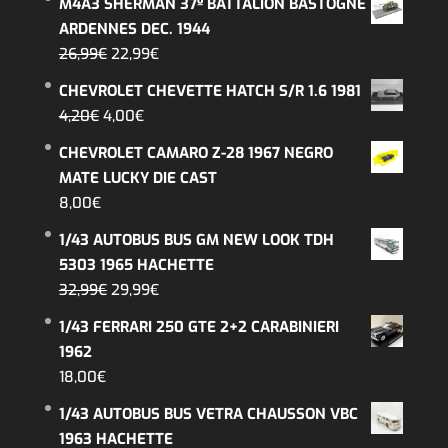
M4A3 SHERMAN 37º BATTALION BASTOGNE
ARDENNES DEC. 1944
El
El
26,99
€
22,99
€
precio
precio
CHEVROLET CHEVETTE HATCH S/R 1.6 1981
original
actual
El
El
4,20
€
4,00
€
era:
es:
precio
precio
CHEVROLET CAMARO Z-28 1967 NEGRO
26,99€.
22,99€.
original
actual
MATE LUCKY DIE CAST
era:
es:
8,00
€
4,20€.
4,00€.
1/43 AUTOBUS BUS GM NEW LOOK TDH
5303 1965 HACHETTE
El
El
32,99
€
29,99
€
precio
precio
1/43 FERRARI 250 GTE 2+2 CARABINIERI
original
actual
1962
era:
es:
18,00
€
32,99€.
29,99€.
1/43 AUTOBUS BUS VETRA CHAUSSON VBC
1963 HACHETTE