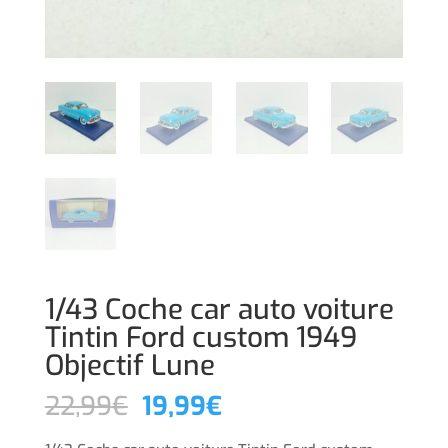
1/43 Coche car auto voiture
Tintin Ford custom 1949
Objectif Lune
El
El
22,99
€
19,99
€
precio
precio